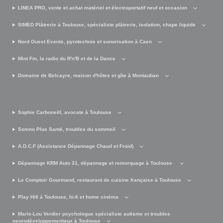
LINEA PRO, vente et achat matériel et électroportatif neuf et occasion
SIMED Plâtrerie à Toulouse, spécialiste plâtrerie, isolation, chape liquide
Nord Ouest Events, pyrotechnie et sonorisation à Caen
Mint Fm, la radio du R'n'B et de la Dance
Domaine de Belcayre, maison d'hôtes et gîte à Montauban
Sophie Carboneill, avocate à Toulouse
Somno Plus Santé, troubles du sommeil
A.D.C.F (Assistance Dépannage Chaud et Froid)
Dépannage KRM Auto 31, dépannage et remorquage à Toulouse
Le Comptoir Gourmand, restaurant de cuisine française à Toulouse
Play Hifi à Toulouse, hi-fi et home cinéma
Marie-Lou Verdier psychologue spécialiste autisme et troubles
neurodéveloppementaux à Toulouse