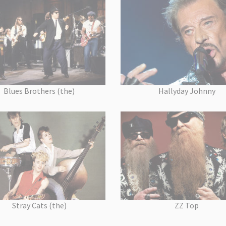
Blues Brothers (the)
Hallyday Johnny
Stray Cats (the)
ZZ Top