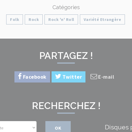
Catégories
Folk
Rock
Rock 'n' Roll
Variété Etrangère
PARTAGEZ !
Facebook
Twitter
E-mail
RECHERCHEZ !
Disques 
OK