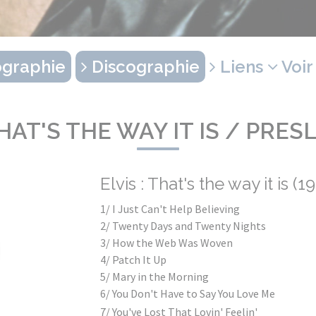
graphie
Discographie
Liens
Voir
THAT'S THE WAY IT IS / PRES
Elvis : That's the way it is (1
1/ I Just Can't Help Believing
2/ Twenty Days and Twenty Nights
3/ How the Web Was Woven
4/ Patch It Up
5/ Mary in the Morning
6/ You Don't Have to Say You Love Me
7/ You've Lost That Lovin' Feelin'