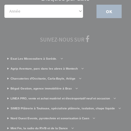
OK
SUIVEZ-NOUS SUR
Esat Les Micocouliers à Sorède.
Agrip Aventure, parc dans les abres à Montech
Charcuteries d'Occitanie, Carla-Bayle, Ariège
Bégué Gestion, agence immobilière à Brax
LINEA PRO, vente et achat matériel et électroportatif neuf et occasion
SIMED Plâtrerie à Toulouse, spécialiste plâtrerie, isolation, chape liquide
Nord Ouest Events, pyrotechnie et sonorisation à Caen
Mint Fm, la radio du R'n'B et de la Dance