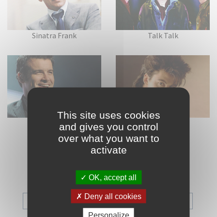
Sinatra Frank
Talk Talk
This site uses cookies
Voisine Roch
Young Paul
and gives you control
over what you want to
activate
Toutes les catégories
Blues
Chanson Française
Disco
OK, accept all
Deny all cookies
Electronique
Folk
Funk
Hard Rock
Personalize