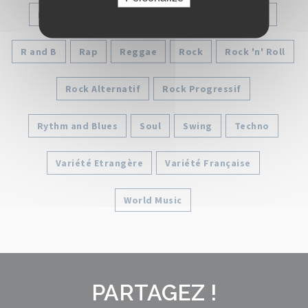
House
Jazz
New Wave
Pop
Punk
R and B
Rap
Reggae
Rock
Rock 'n' Roll
Rock Alternatif
Rock Progressif
Rythm and Blues
Soul
Swing
Techno
Variété Etrangère
Variété Française
World Music
PARTAGEZ !