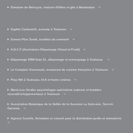
Domaine de Belcayre, maison d'hôtes et gîte à Montauban
Sophie Carboneill, avocate à Toulouse
Somno Plus Santé, troubles du sommeil
A.D.C.F (Assistance Dépannage Chaud et Froid)
Dépannage KRM Auto 31, dépannage et remorquage à Toulouse
Le Comptoir Gourmand, restaurant de cuisine française à Toulouse
Play Hifi à Toulouse, hi-fi et home cinéma
Marie-Lou Verdier psychologue spécialiste autisme et troubles
neurodéveloppementaux à Toulouse
Association Botanique de la Vallée de la Garonne La Salicaire, Tarn-et-
Garonne
Agence Canelle, formation et conseil pour la distribution jardin et animalerie