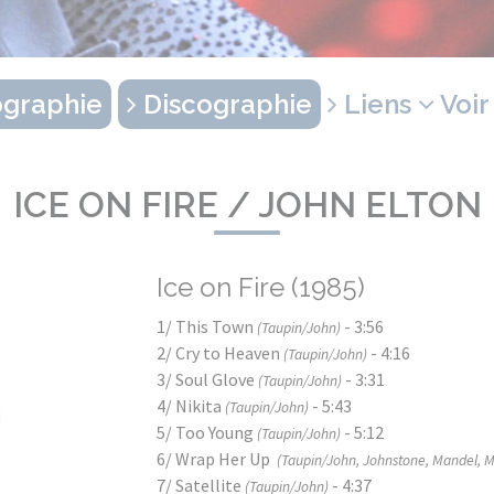
graphie
Discographie
Liens
Voir
ICE ON FIRE / JOHN ELTON
Ice on Fire (1985)
1/ This Town
- 3:56
(Taupin/John)
2/ Cry to Heaven
- 4:16
(Taupin/John)
3/ Soul Glove
- 3:31
(Taupin/John)
4/ Nikita
- 5:43
(Taupin/John)
5/ Too Young
- 5:12
(Taupin/John)
6/ Wrap Her Up
(Taupin/John, Johnstone, Mandel, 
7/ Satellite
- 4:37
(Taupin/John)