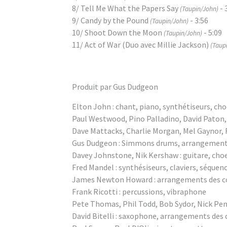
8/ Tell Me What the Papers Say
- 
(Taupin/John)
9/ Candy by the Pound
- 3:56
(Taupin/John)
10/ Shoot Down the Moon
- 5:09
(Taupin/John)
11/ Act of War (Duo avec Millie Jackson)
(Taup
Produit par Gus Dudgeon
Elton John : chant, piano, synthétiseurs, ch
Paul Westwood, Pino Palladino, David Paton,
Dave Mattacks, Charlie Morgan, Mel Gaynor, R
Gus Dudgeon : Simmons drums, arrangement 
Davey Johnstone, Nik Kershaw : guitare, cho
Fred Mandel : synthésiseurs, claviers, séquenc
James Newton Howard : arrangements des c
Frank Ricotti : percussions, vibraphone
Pete Thomas, Phil Todd, Bob Sydor, Nick Pe
David Bitelli : saxophone, arrangements des 