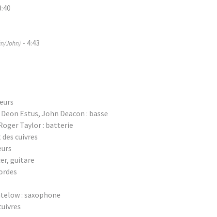
3:40
- 4:43
in/John)
oeurs
 Deon Estus, John Deacon : basse
oger Taylor : batterie
des cuivres
eurs
er, guitare
ordes
ntelow : saxophone
cuivres