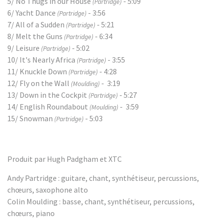
5/ No Thugs in our House
- 5:09
(Partridge)
6/ Yacht Dance
- 3:56
(Partridge)
7/ All of a Sudden
- 5:21
(Partridge)
8/ Melt the Guns
- 6:34
(Partridge)
9/ Leisure
- 5:02
(Partridge)
10/ It's Nearly Africa
- 3:55
(Partridge)
11/ Knuckle Down
- 4:28
(Partridge)
12/ Fly on the Wall
- 3:19
(Moulding)
13/ Down in the Cockpit
- 5:27
(Partridge)
14/ English Roundabout
- 3:59
(Moulding)
15/ Snowman
- 5:03
(Partridge)
Produit par Hugh Padgham et XTC
Andy Partridge : guitare, chant, synthétiseur, percussions,
chœurs, saxophone alto
Colin Moulding : basse, chant, synthétiseur, percussions,
chœurs, piano