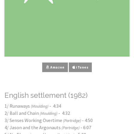
Amazon
iTunes
English settlement (1982)
1/ Runaways
- 4:34
(Moulding)
2/ Ball and Chain
- 4:32
(Moulding)
3/ Senses Working Overtime
- 4:50
(Partridge)
4/ Jason and the Argonauts
- 6:07
(Partridge)