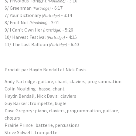
5/ Frivolous Tonight
- 3:10
(Moulding)
6/ Greenman
- 6:17
(Partridge)
7/ Your Dictionary
- 3:14
(Partridge)
8/ Fruit Nut
- 3:01
(Moulding)
9/ I Can't Own Her
- 5:26
(Partridge)
10/ Harvest Festival
- 4:15
(Partridge)
11/ The Last Balloon
- 6:40
(Partridge)
Produit par Haydn Bendall et Nick Davis
Andy Partridge : guitare, chant, claviers, programmation
Colin Moulding : basse, chant
Haydn Bendall, Nick Davis : claviers
Guy Barker : trompette, bugle
Dave Gregory : piano, claviers, programmation, guitare,
chœurs
Prairie Prince : batterie, percussions
Steve Sidwell : trompette