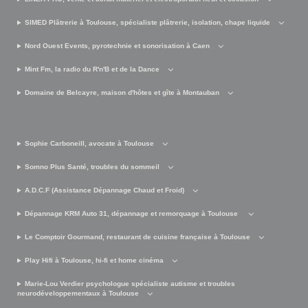
SIMED Plâtrerie à Toulouse, spécialiste plâtrerie, isolation, chape liquide
Nord Ouest Events, pyrotechnie et sonorisation à Caen
Mint Fm, la radio du R'n'B et de la Dance
Domaine de Belcayre, maison d'hôtes et gîte à Montauban
Sophie Carboneill, avocate à Toulouse
Somno Plus Santé, troubles du sommeil
A.D.C.F (Assistance Dépannage Chaud et Froid)
Dépannage KRM Auto 31, dépannage et remorquage à Toulouse
Le Comptoir Gourmand, restaurant de cuisine française à Toulouse
Play Hifi à Toulouse, hi-fi et home cinéma
Marie-Lou Verdier psychologue spécialiste autisme et troubles
neurodéveloppementaux à Toulouse