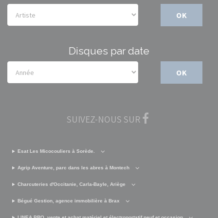
OK
Disques par date
OK
SUIVEZ-NOUS SUR
Esat Les Micocouliers à Sorède.
Agrip Aventure, parc dans les abres à Montech
Charcuteries d'Occitanie, Carla-Bayle, Ariège
Bégué Gestion, agence immobilière à Brax
LINEA PRO, vente et achat matériel et électroportatif neuf et occasion