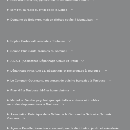
Mint Fm, la radio du R'n'B et de la Dance
Domaine de Belcayre, maison d'hôtes et gîte à Montauban
Sophie Carboneill, avocate à Toulouse
Somno Plus Santé, troubles du sommeil
A.D.C.F (Assistance Dépannage Chaud et Froid)
Dépannage KRM Auto 31, dépannage et remorquage à Toulouse
Le Comptoir Gourmand, restaurant de cuisine française à Toulouse
Play Hifi à Toulouse, hi-fi et home cinéma
Marie-Lou Verdier psychologue spécialiste autisme et troubles
neurodéveloppementaux à Toulouse
Association Botanique de la Vallée de la Garonne La Salicaire, Tarn-et-
Garonne
Agence Canelle, formation et conseil pour la distribution jardin et animalerie