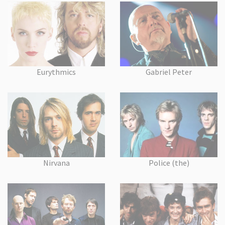
Eurythmics
Gabriel Peter
Nirvana
Police (the)