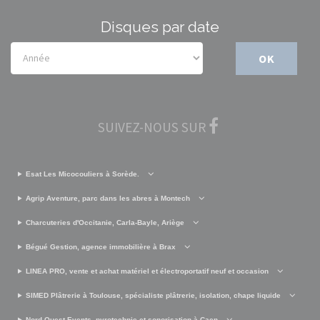
Disques par date
OK
SUIVEZ-NOUS SUR
Esat Les Micocouliers à Sorède.
Agrip Aventure, parc dans les abres à Montech
Charcuteries d'Occitanie, Carla-Bayle, Ariège
Bégué Gestion, agence immobilière à Brax
LINEA PRO, vente et achat matériel et électroportatif neuf et occasion
SIMED Plâtrerie à Toulouse, spécialiste plâtrerie, isolation, chape liquide
Nord Ouest Events, pyrotechnie et sonorisation à Caen