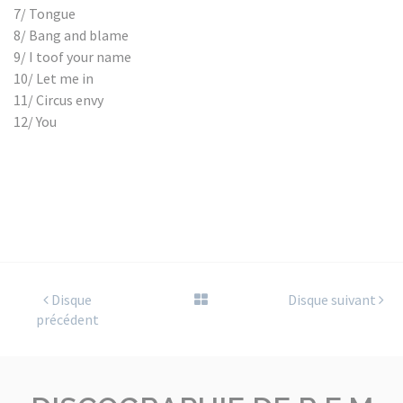
7/ Tongue
8/ Bang and blame
9/ I toof your name
10/ Let me in
11/ Circus envy
12/ You
Disque
Disque suivant
précédent