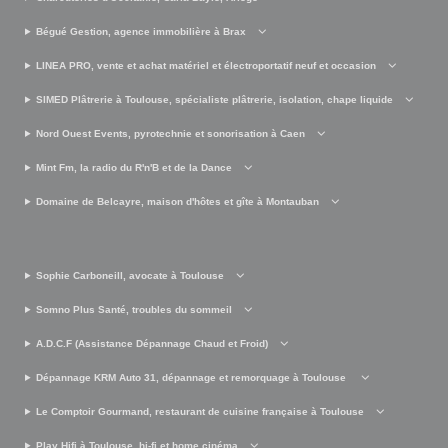
Bégué Gestion, agence immobilière à Brax
LINEA PRO, vente et achat matériel et électroportatif neuf et occasion
SIMED Plâtrerie à Toulouse, spécialiste plâtrerie, isolation, chape liquide
Nord Ouest Events, pyrotechnie et sonorisation à Caen
Mint Fm, la radio du R'n'B et de la Dance
Domaine de Belcayre, maison d'hôtes et gîte à Montauban
Sophie Carboneill, avocate à Toulouse
Somno Plus Santé, troubles du sommeil
A.D.C.F (Assistance Dépannage Chaud et Froid)
Dépannage KRM Auto 31, dépannage et remorquage à Toulouse
Le Comptoir Gourmand, restaurant de cuisine française à Toulouse
Play Hifi à Toulouse, hi-fi et home cinéma