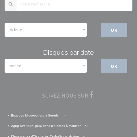
OK
Disques par date
OK
SUIVEZ-NOUS SUR
Esat Les Micocouliers à Sorède.
Agrip Aventure, parc dans les abres à Montech
Charcuteries d'Occitanie, Carla-Bayle, Ariège