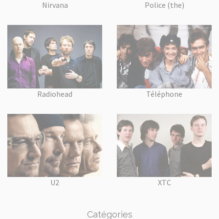
Nirvana
Police (the)
Radiohead
Téléphone
U2
XTC
Catégories