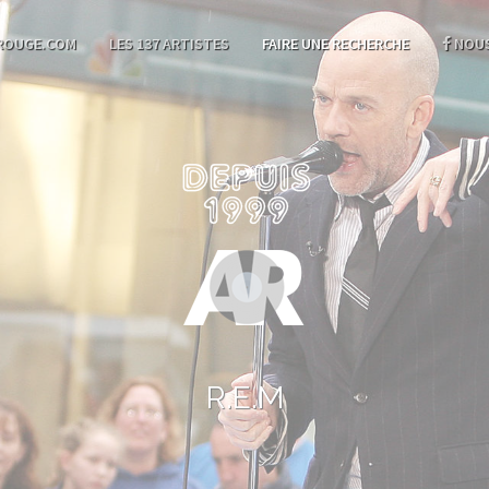
ROUGE.COM
LES 137 ARTISTES
FAIRE UNE RECHERCHE
NOUS
R.E.M