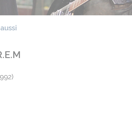
 aussi
.E.M
1992)