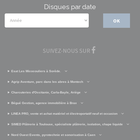
Disques par date
OK
SUIVEZ-NOUS SUR
Esat Les Micocouliers à Sorède.
Agrip Aventure, parc dans les abres à Montech
Charcuteries d'Occitanie, Carla-Bayle, Ariège
Bégué Gestion, agence immobilière à Brax
LINEA PRO, vente et achat matériel et électroportatif neuf et occasion
SIMED Plâtrerie à Toulouse, spécialiste plâtrerie, isolation, chape liquide
Nord Ouest Events, pyrotechnie et sonorisation à Caen