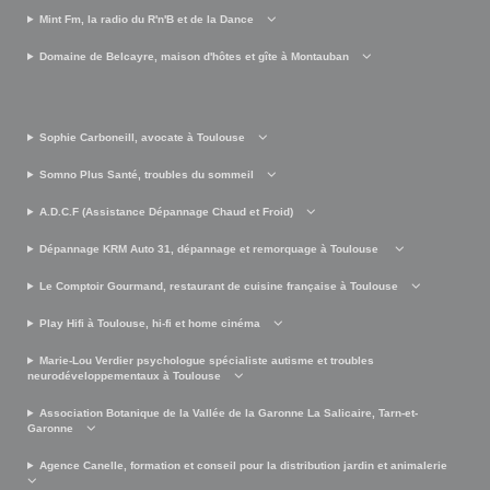
Mint Fm, la radio du R'n'B et de la Dance
Domaine de Belcayre, maison d'hôtes et gîte à Montauban
Sophie Carboneill, avocate à Toulouse
Somno Plus Santé, troubles du sommeil
A.D.C.F (Assistance Dépannage Chaud et Froid)
Dépannage KRM Auto 31, dépannage et remorquage à Toulouse
Le Comptoir Gourmand, restaurant de cuisine française à Toulouse
Play Hifi à Toulouse, hi-fi et home cinéma
Marie-Lou Verdier psychologue spécialiste autisme et troubles
neurodéveloppementaux à Toulouse
Association Botanique de la Vallée de la Garonne La Salicaire, Tarn-et-
Garonne
Agence Canelle, formation et conseil pour la distribution jardin et animalerie