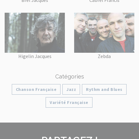
Higelin Jacques
Zebda
Catégories
Chanson Française
Jazz
Rythm and Blues
Variété Française