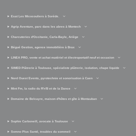
Esat Les Micocouliers à Sorède.
Agrip Aventure, parc dans les abres à Montech
Charcuteries d'Occitanie, Carla-Bayle, Ariège
Bégué Gestion, agence immobilière à Brax
LINEA PRO, vente et achat matériel et électroportatif neuf et occasion
SIMED Plâtrerie à Toulouse, spécialiste plâtrerie, isolation, chape liquide
Nord Ouest Events, pyrotechnie et sonorisation à Caen
Mint Fm, la radio du R'n'B et de la Dance
Domaine de Belcayre, maison d'hôtes et gîte à Montauban
Sophie Carboneill, avocate à Toulouse
Somno Plus Santé, troubles du sommeil