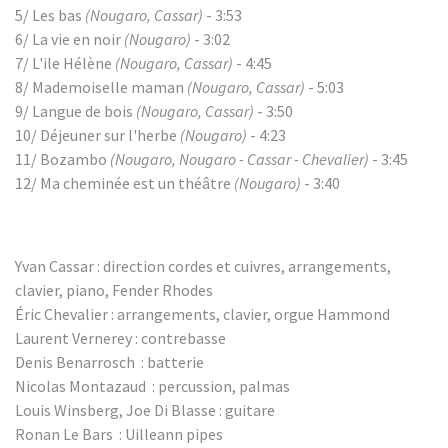
5/ Les bas
(Nougaro, Cassar)
- 3:53
6/ La vie en noir
(Nougaro)
- 3:02
7/ L'ile Hélène
(Nougaro, Cassar)
- 4:45
8/ Mademoiselle maman
(Nougaro, Cassar)
- 5:03
9/ Langue de bois
(Nougaro, Cassar)
- 3:50
10/ Déjeuner sur l'herbe
(Nougaro)
- 4:23
11/ Bozambo
(Nougaro, Nougaro - Cassar - Chevalier)
- 3:45
12/ Ma cheminée est un théâtre
(Nougaro)
- 3:40
Yvan Cassar : direction cordes et cuivres, arrangements,
clavier, piano, Fender Rhodes
Éric Chevalier : arrangements, clavier, orgue Hammond
Laurent Vernerey : contrebasse
Denis Benarrosch : batterie
Nicolas Montazaud : percussion, palmas
Louis Winsberg, Joe Di Blasse : guitare
Ronan Le Bars : Uilleann pipes