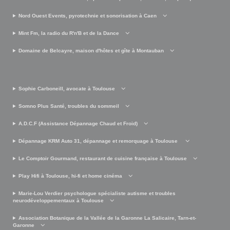
Nord Ouest Events, pyrotechnie et sonorisation à Caen
Mint Fm, la radio du R'n'B et de la Dance
Domaine de Belcayre, maison d'hôtes et gîte à Montauban
Sophie Carboneill, avocate à Toulouse
Somno Plus Santé, troubles du sommeil
A.D.C.F (Assistance Dépannage Chaud et Froid)
Dépannage KRM Auto 31, dépannage et remorquage à Toulouse
Le Comptoir Gourmand, restaurant de cuisine française à Toulouse
Play Hifi à Toulouse, hi-fi et home cinéma
Marie-Lou Verdier psychologue spécialiste autisme et troubles
neurodéveloppementaux à Toulouse
Association Botanique de la Vallée de la Garonne La Salicaire, Tarn-et-
Garonne