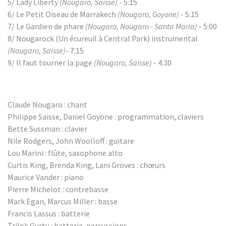
5/ Lady Liberty
(Nougaro, Saisse)
- 5:15
6/ Le Petit Oiseau de Marrakech
(Nougaro, Goyone)
- 5:15
7/ Le Gardien de phare
(Nougaro, Nougaro - Santa Maria)
- 5:00
8/ Nougarock (Un écureuil à Central Park) instrumental
(Nougaro, Saisse)
- 7:15
9/ Il faut tourner la page
(Nougaro, Saisse)
- 4:30
Claude Nougaro : chant
Philippe Saisse, Daniel Goyone : programmation, claviers
Bette Sussman : clavier
Nile Rodgers, John Woolloff : guitare
Lou Marini : flûte, saxophone alto
Curtis King, Brenda King, Lani Groves : chœurs
Maurice Vander : piano
Pierre Michelot : contrebasse
Mark Egan, Marcus Miller : basse
Francis Lassus : batterie
Trilok Gurtu : batterie, percussions