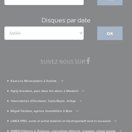
Disques par date
OK
SUIVEZ-NOUS SUR
Esat Les Micocouliers à Sorède.
Agrip Aventure, parc dans les abres à Montech
Charcuteries d'Occitanie, Carla-Bayle, Ariège
Bégué Gestion, agence immobilière à Brax
LINEA PRO, vente et achat matériel et électroportatif neuf et occasion
SIMED Plâtrerie à Toulouse, spécialiste plâtrerie, isolation, chape liquide