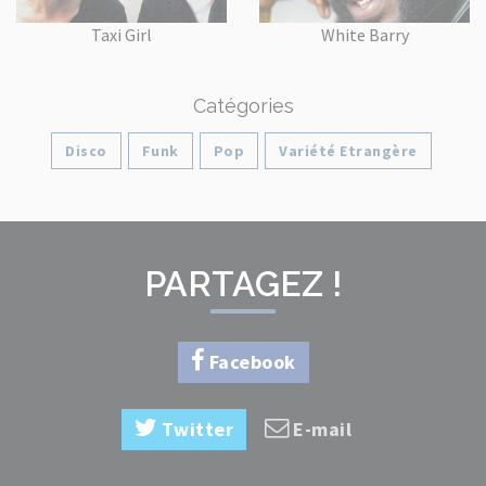
Taxi Girl
White Barry
Catégories
Disco
Funk
Pop
Variété Etrangère
PARTAGEZ !
Facebook
Twitter
E-mail