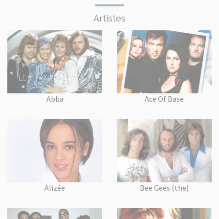
Artistes
Abba
Ace Of Base
Alizée
Bee Gees (the)