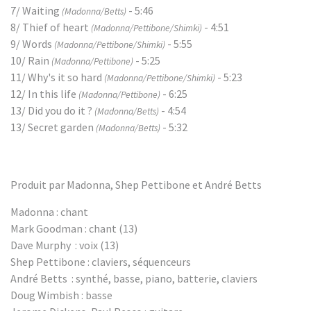
7/ Waiting
- 5:46
(Madonna/Betts)
8/ Thief of heart
- 4:51
(Madonna/Pettibone/Shimki)
9/ Words
- 5:55
(Madonna/Pettibone/Shimki)
10/ Rain
- 5:25
(Madonna/Pettibone)
11/ Why's it so hard
- 5:23
(Madonna/Pettibone/Shimki)
12/ In this life
- 6:25
(Madonna/Pettibone)
13/ Did you do it ?
- 4:54
(Madonna/Betts)
13/ Secret garden
- 5:32
(Madonna/Betts)
Produit par Madonna, Shep Pettibone et André Betts
Madonna : chant
Mark Goodman : chant (13)
Dave Murphy : voix (13)
Shep Pettibone : claviers, séquenceurs
André Betts : synthé, basse, piano, batterie, claviers
Doug Wimbish : basse