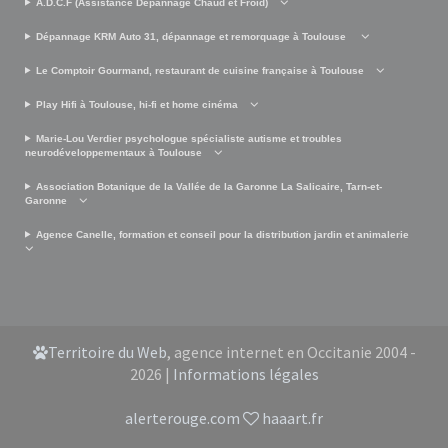
A.D.C.F (Assistance Dépannage Chaud et Froid)
Dépannage KRM Auto 31, dépannage et remorquage à Toulouse
Le Comptoir Gourmand, restaurant de cuisine française à Toulouse
Play Hifi à Toulouse, hi-fi et home cinéma
Marie-Lou Verdier psychologue spécialiste autisme et troubles
neurodéveloppementaux à Toulouse
Association Botanique de la Vallée de la Garonne La Salicaire, Tarn-et-
Garonne
Agence Canelle, formation et conseil pour la distribution jardin et animalerie
Territoire du Web
, agence internet en Occitanie 2004 -
2026 |
Informations légales
alerterouge.com
haaart.fr