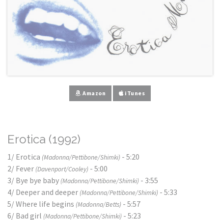
Amazon
iTunes
Erotica (1992)
1/ Erotica
- 5:20
(Madonna/Pettibone/Shimki)
2/ Fever
- 5:00
(Davenport/Cooley)
3/ Bye bye baby
- 3:55
(Madonna/Pettibone/Shimki)
4/ Deeper and deeper
- 5:33
(Madonna/Pettibone/Shimki)
5/ Where life begins
- 5:57
(Madonna/Betts)
6/ Bad girl
- 5:23
(Madonna/Pettibone/Shimki)