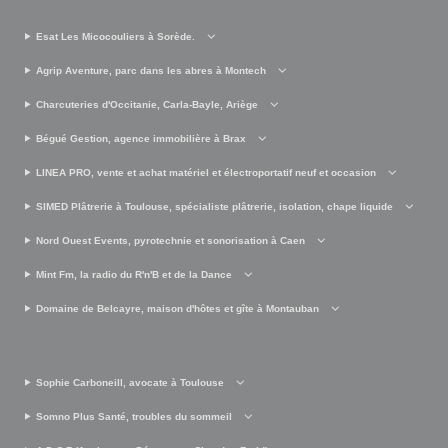
Esat Les Micocouliers à Sorède.
Agrip Aventure, parc dans les abres à Montech
Charcuteries d'Occitanie, Carla-Bayle, Ariège
Bégué Gestion, agence immobilière à Brax
LINEA PRO, vente et achat matériel et électroportatif neuf et occasion
SIMED Plâtrerie à Toulouse, spécialiste plâtrerie, isolation, chape liquide
Nord Ouest Events, pyrotechnie et sonorisation à Caen
Mint Fm, la radio du R'n'B et de la Dance
Domaine de Belcayre, maison d'hôtes et gîte à Montauban
Sophie Carboneill, avocate à Toulouse
Somno Plus Santé, troubles du sommeil