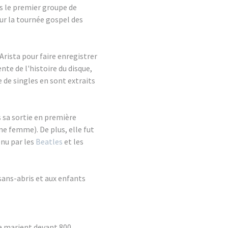
s le premier groupe de
ur la tournée gospel des
 Arista pour faire enregistrer
nte de l'histoire du disque,
 de singles en sont extraits
ès sa sortie en première
ne femme). De plus, elle fut
enu par les
Beatles
et les
sans-abris et aux enfants
se marient devant 800