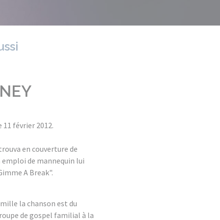
ussi
TNEY
 11 février 2012.
trouva en couverture de
 emploi de mannequin lui
 "Gimme A Break".
amille la chanson est du
roupe de gospel familial à la