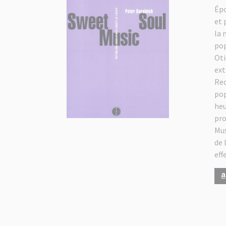
Épo
et 
la 
pop
Oti
ext
Red
pop
heu
pro
Mus
de 
eff