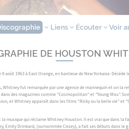
iscographie
Liens
Écouter
Voir a
GRAPHIE DE HOUSTON WHI
e 9 août 1963 à East Orange, en banlieue de New Yorkaise. Décéde le
s, Whitney fut remarquée par une agence de mannequin et on la re
 dans des magazines comme "Cosmopolitan" et "Young Miss". Son
ision, et Whitney apparaît dans les films "Ricky ou la belle vie" et
la musique qui réclame Whitney Houston. Il est vrai que dans la f
y, Emily Drinkard, (surnommée Cissey), a fait ses débuts dans le g