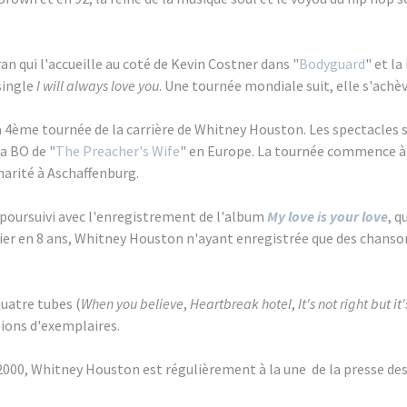
ran qui l'accueille au coté de Kevin Costner dans "
Bodyguard
" et la
single
I will always love you
. Une tournée mondiale suit, elle s'achèv
 la 4ème tournée de la carrière de Whitney Houston. Les spectacles
a BO de "
The Preacher's Wife
" en Europe. La tournée commence à 
harité à Aschaffenburg.
t poursuivi avec l'enregistrement de l'album
My love is your love
, q
ier en 8 ans, Whitney Houston n'ayant enregistrée que des chanso
quatre tubes (
When you believe
,
Heartbreak hotel
,
It's not right but i
llions d'exemplaires.
2000, Whitney Houston est régulièrement à la une de la presse d