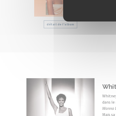
détail de l'album
Whit
Whitney
dans le 
Wanna D
Mais sa