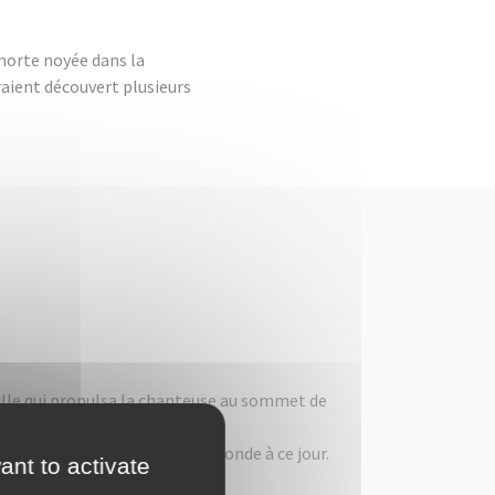
 morte noyée dans la
raient découvert plusieurs
eille qui propulsa la chanteuse au sommet de
llions d'exemplaires dans le monde à ce jour.
ant to activate