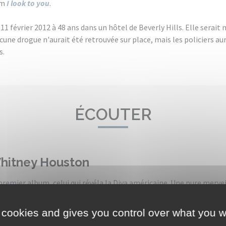
um
I look to you
.
11 février 2012 à 48 ans dans un hôtel de Beverly Hills. Elle serait
une drogue n'aurait été retrouvée sur place, mais les policiers au
s.
ÉCOUTER
hitney Houston
premier album, celui qui révéla la Diva américaine. Une pure merv
s les charts mondiaux.
lleur vente de l'histoire du disque, pour un premier 33 tours, 25 mi
 cookies and gives you control over what you w
c les tubes
Saving all my love for you
,
All at once
et
How will I know
.