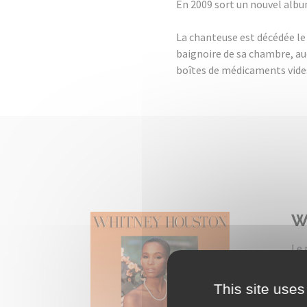
En 2009 sort un nouvel alb
La chanteuse est décédée le 
baignoire de sa chambre, auc
boîtes de médicaments vide
W
Le 
tou
Mei
This site uses
Ave