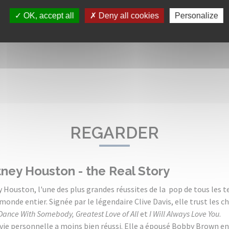
Amazon
iTunes
OK, accept all
Deny all cookies
Personalize
REGARDER
ney Houston - the Real Story
 Houston, l'une des plus grandes réussites de la pop de tous les t
monde entier. Signée par le légendaire Clive Davis, elle trust les ch
ance With Somebody, Greatest Love of All
et
I Will Always Love You
.
 vie personnelle a moins bien réussi. Elle a épousé Bobby Brown en