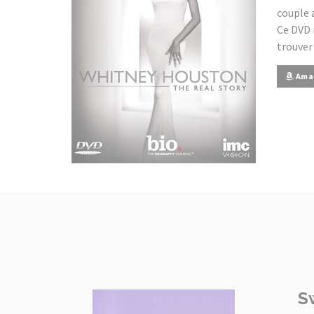
couple 
Ce DVD 
trouver
Ama
Sw