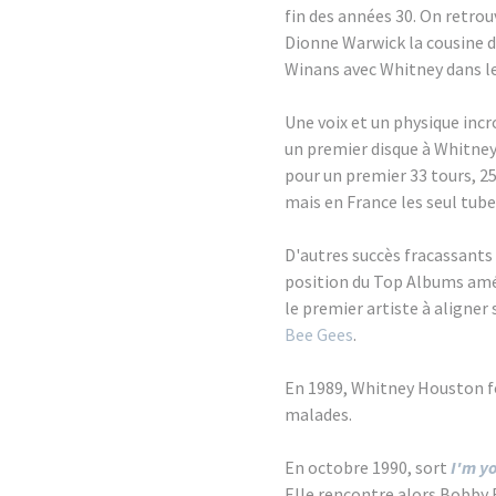
fin des années 30. On retro
Dionne Warwick la cousine d
Winans avec Whitney dans l
Une voix et un physique incro
un premier disque à Whitney
pour un premier 33 tours, 2
mais en France les seul tub
D'autres succès fracassants 
position du Top Albums améri
le premier artiste à aligner
Bee Gees
.
En 1989, Whitney Houston fo
malades.
En octobre 1990, sort
I'm y
Elle rencontre alors Bobby B