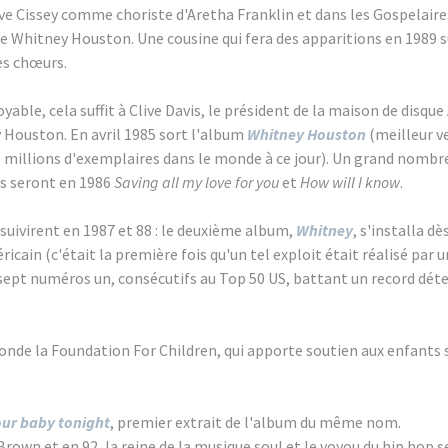
uve Cissey comme choriste d'Aretha Franklin et dans les Gospelaire
e Whitney Houston. Une cousine qui fera des apparitions en 1989 s
es chœurs.
yable, cela suffit à Clive Davis, le président de la maison de disque
 Houston. En avril 1985 sort l'album
Whitney Houston
(meilleur ve
5 millions d'exemplaires dans le monde à ce jour). Un grand nombre
es seront en 1986
Saving all my love for you
et
How will I know
.
suivirent en 1987 et 88 : le deuxième album,
Whitney
, s'installa d
cain (c'était la première fois qu'un tel exploit était réalisé par u
 sept numéros un, consécutifs au Top 50 US, battant un record dét
nde la Foundation For Children, qui apporte soutien aux enfants 
our baby tonight
, premier extrait de l'album du même nom.
rown et en 92, la reine de la musique soul et le voyou du hip hop 