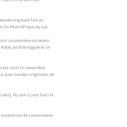
 bande originale fait un
e fin 94 en Afrique du sud.
 sont sa première occasion
Halle, en Allemagne et se
ui est sorti en novembre
ns pour bandes originales de
t's okay, My love is your love
) et
es problèmes de toxicomanie.