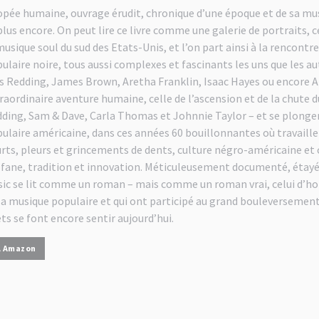
pée humaine, ouvrage érudit, chronique d’une époque et de sa musiq
plus encore. On peut lire ce livre comme une galerie de portraits,
musique soul du sud des Etats-Unis, et l’on part ainsi à la rencont
ulaire noire, tous aussi complexes et fascinants les uns que les 
s Redding, James Brown, Aretha Franklin, Isaac Hayes ou encore A
raordinaire aventure humaine, celle de l’ascension et de la chute d
ding, Sam & Dave, Carla Thomas et Johnnie Taylor – et se plonger 
ulaire américaine, dans ces années 60 bouillonnantes où travaill
rts, pleurs et grincements de dents, culture négro-américaine et
fane, tradition et innovation. Méticuleusement documenté, étayé
ic se lit comme un roman – mais comme un roman vrai, celui d’h
la musique populaire et qui ont participé au grand bouleversement 
ets se font encore sentir aujourd’hui.
Amazon