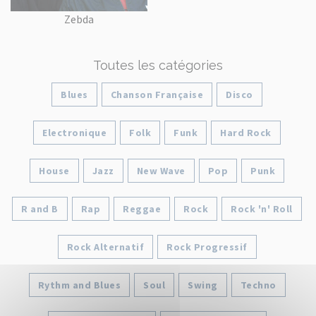
Zebda
Toutes les catégories
Blues
Chanson Française
Disco
Electronique
Folk
Funk
Hard Rock
House
Jazz
New Wave
Pop
Punk
R and B
Rap
Reggae
Rock
Rock 'n' Roll
Rock Alternatif
Rock Progressif
Rythm and Blues
Soul
Swing
Techno