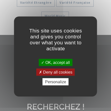
Variété Etrangère
Variété Française
World Music
This site uses cookies
and gives you control
over what you want to
PARTAGEZ !
activate
OK, accept all
Facebook
Deny all cookies
Twitter
E-mail
Personalize
RECHERCHEZ !