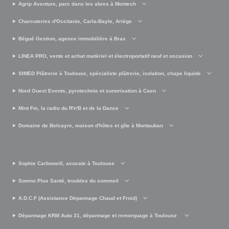
Agrip Aventure, parc dans les abres à Montech
Charcuteries d'Occitanie, Carla-Bayle, Ariège
Bégué Gestion, agence immobilière à Brax
LINEA PRO, vente et achat matériel et électroportatif neuf et occasion
SIMED Plâtrerie à Toulouse, spécialiste plâtrerie, isolation, chape liquide
Nord Ouest Events, pyrotechnie et sonorisation à Caen
Mint Fm, la radio du R'n'B et de la Dance
Domaine de Belcayre, maison d'hôtes et gîte à Montauban
Sophie Carboneill, avocate à Toulouse
Somno Plus Santé, troubles du sommeil
A.D.C.F (Assistance Dépannage Chaud et Froid)
Dépannage KRM Auto 31, dépannage et remorquage à Toulouse