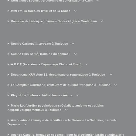
Nord Ouest Events, pyrotechnie et sonorisation à Caen
Mint Fm, la radio du R'n'B et de la Dance
Domaine de Belcayre, maison d'hôtes et gîte à Montauban
Sophie Carboneill, avocate à Toulouse
Somno Plus Santé, troubles du sommeil
A.D.C.F (Assistance Dépannage Chaud et Froid)
Dépannage KRM Auto 31, dépannage et remorquage à Toulouse
Le Comptoir Gourmand, restaurant de cuisine française à Toulouse
Play Hifi à Toulouse, hi-fi et home cinéma
Marie-Lou Verdier psychologue spécialiste autisme et troubles
neurodéveloppementaux à Toulouse
Association Botanique de la Vallée de la Garonne La Salicaire, Tarn-et-
Garonne
Agence Canelle, formation et conseil pour la distribution jardin et animalerie