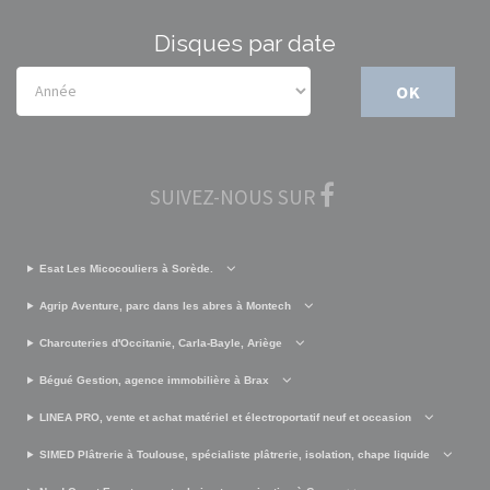
Disques par date
OK
SUIVEZ-NOUS SUR
Esat Les Micocouliers à Sorède.
Agrip Aventure, parc dans les abres à Montech
Charcuteries d'Occitanie, Carla-Bayle, Ariège
Bégué Gestion, agence immobilière à Brax
LINEA PRO, vente et achat matériel et électroportatif neuf et occasion
SIMED Plâtrerie à Toulouse, spécialiste plâtrerie, isolation, chape liquide