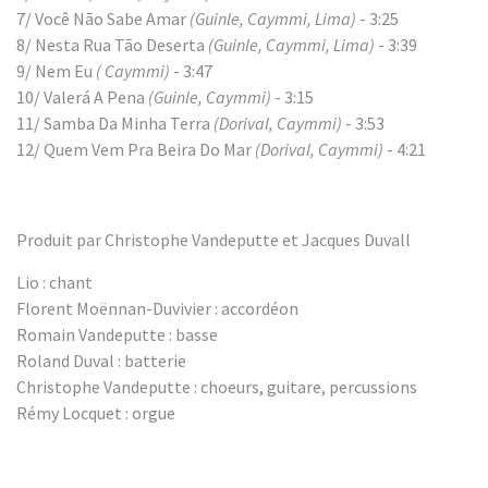
7/ Você Não Sabe Amar
(Guinle, Caymmi, Lima)
- 3:25
8/ Nesta Rua Tão Deserta
(Guinle, Caymmi, Lima)
- 3:39
9/ Nem Eu
( Caymmi)
- 3:47
10/ Valerá A Pena
(Guinle, Caymmi)
- 3:15
11/ Samba Da Minha Terra
(Dorival, Caymmi)
- 3:53
12/ Quem Vem Pra Beira Do Mar
(Dorival, Caymmi)
- 4:21
Produit par Christophe Vandeputte et Jacques Duvall
Lio : chant
Florent Moënnan-Duvivier : accordéon
Romain Vandeputte : basse
Roland Duval : batterie
Christophe Vandeputte : choeurs, guitare, percussions
Rémy Locquet : orgue