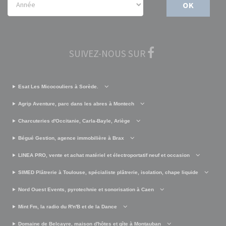
OK
SUIVEZ-NOUS SUR
Esat Les Micocouliers à Sorède.
Agrip Aventure, parc dans les abres à Montech
Charcuteries d'Occitanie, Carla-Bayle, Ariège
Bégué Gestion, agence immobilière à Brax
LINEA PRO, vente et achat matériel et électroportatif neuf et occasion
SIMED Plâtrerie à Toulouse, spécialiste plâtrerie, isolation, chape liquide
Nord Ouest Events, pyrotechnie et sonorisation à Caen
Mint Fm, la radio du R'n'B et de la Dance
Domaine de Belcayre, maison d'hôtes et gîte à Montauban