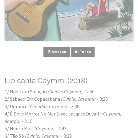
Amazon
iTunes
Lio canta Caymmi (2018)
1/ Não Tem Solução
(Guinle, Caymmi)
- 2:50
2/ Sábado Em Copacabana
(Guinle, Caymmi)
- 3:23
3/ Doralice
(Almedia, Caymmi)
- 3:30
4/ É Doce Morrer No Mar (avec Jacques Duvall)
(Caymmi,
Amado)
- 3:15
5/ Nunca Mais
(Caymmi)
- 4:43
6/ Tão Só
(Guinle, Caymmi)
- 3:29