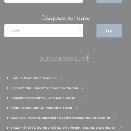
Disques par date
OK
SUIVEZ-NOUS SUR
Esat Les Micocouliers à Sorède.
Agrip Aventure, parc dans les abres à Montech
Charcuteries d'Occitanie, Carla-Bayle, Ariège
Bégué Gestion, agence immobilière à Brax
LINEA PRO, vente et achat matériel et électroportatif neuf et occasion
SIMED Plâtrerie à Toulouse, spécialiste plâtrerie, isolation, chape liquide