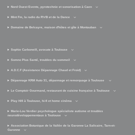
Nord Ouest Events, pyrotechnie et sonorisation à Caen
Mint Fm, la radio du R'n'B et de la Dance
Domaine de Belcayre, maison d'hôtes et gîte à Montauban
Sophie Carboneill, avocate à Toulouse
Somno Plus Santé, troubles du sommeil
A.D.C.F (Assistance Dépannage Chaud et Froid)
Dépannage KRM Auto 31, dépannage et remorquage à Toulouse
Le Comptoir Gourmand, restaurant de cuisine française à Toulouse
Play Hifi à Toulouse, hi-fi et home cinéma
Marie-Lou Verdier psychologue spécialiste autisme et troubles
neurodéveloppementaux à Toulouse
Association Botanique de la Vallée de la Garonne La Salicaire, Tarn-et-
Garonne