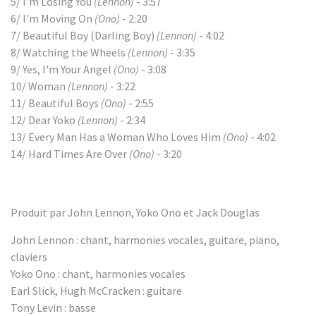
5/ I'm Losing You
(Lennon)
- 3:57
6/ I'm Moving On
(Ono)
- 2:20
7/ Beautiful Boy (Darling Boy)
(Lennon)
- 4:02
8/ Watching the Wheels
(Lennon)
- 3:35
9/ Yes, I'm Your Angel
(Ono)
- 3:08
10/ Woman
(Lennon)
- 3:22
11/ Beautiful Boys
(Ono)
- 2:55
12/ Dear Yoko
(Lennon)
- 2:34
13/ Every Man Has a Woman Who Loves Him
(Ono)
- 4:02
14/ Hard Times Are Over
(Ono)
- 3:20
Produit par John Lennon, Yoko Ono et Jack Douglas
John Lennon : chant, harmonies vocales, guitare, piano,
claviers
Yoko Ono : chant, harmonies vocales
Earl Slick, Hugh McCracken : guitare
Tony Levin : basse