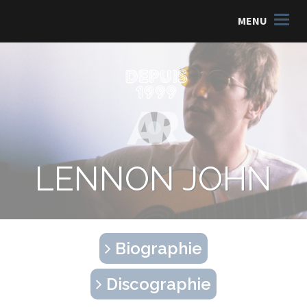
MENU
LENNON JOHN
Biographie
Discographie