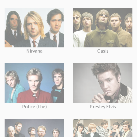
Nirvana
Oasis
Police (the)
Presley Elvis