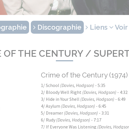
graphie
Discographie
Liens
Voir
E OF THE CENTURY / SUPER
Crime of the Century (1974)
1/ School
(Davies, Hodgson)
- 5:35
2/ Bloody Well Right
(Davies, Hodgson)
- 4:32
3/ Hide in Your Shell
(Davies, Hodgson)
- 6:49
4/ Asylum
(Davies, Hodgson)
- 6:45
5/ Dreamer
(Davies, Hodgson)
- 3:31
6/ Rudy
(Davies, Hodgson)
- 7:17
7/ If Everyone Was Listening
(Davies, Hodgso