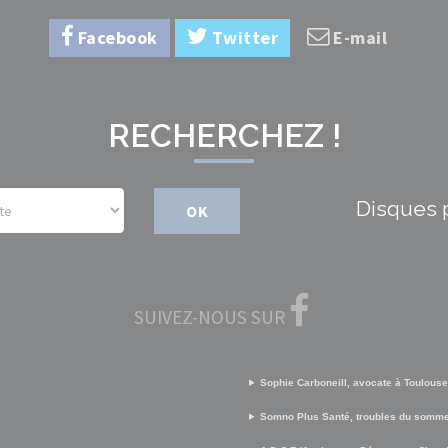
Facebook
Twitter
E-mail
RECHERCHEZ !
Disques 
OK
SUIVEZ-NOUS SUR
Sophie Carboneill, avocate à Toulouse
Somno Plus Santé, troubles du somme