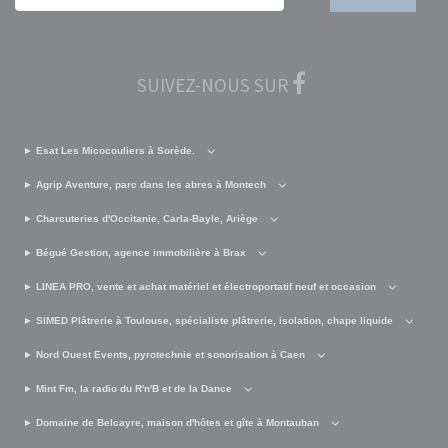
SUIVEZ-NOUS SUR
Esat Les Micocouliers à Sorède.
Agrip Aventure, parc dans les abres à Montech
Charcuteries d'Occitanie, Carla-Bayle, Ariège
Bégué Gestion, agence immobilière à Brax
LINEA PRO, vente et achat matériel et électroportatif neuf et occasion
SIMED Plâtrerie à Toulouse, spécialiste plâtrerie, isolation, chape liquide
Nord Ouest Events, pyrotechnie et sonorisation à Caen
Mint Fm, la radio du R'n'B et de la Dance
Domaine de Belcayre, maison d'hôtes et gîte à Montauban