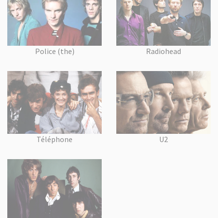
Police (the)
Radiohead
Téléphone
U2