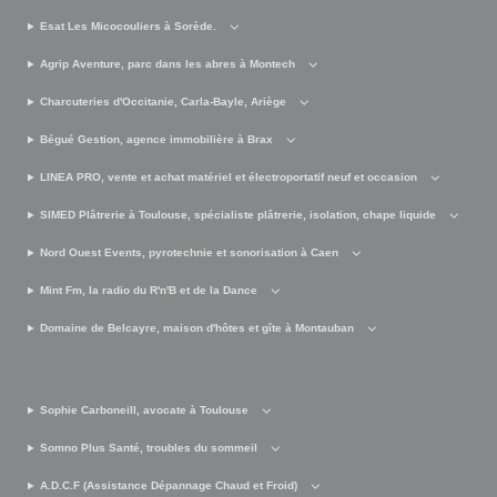
Esat Les Micocouliers à Sorède.
Agrip Aventure, parc dans les abres à Montech
Charcuteries d'Occitanie, Carla-Bayle, Ariège
Bégué Gestion, agence immobilière à Brax
LINEA PRO, vente et achat matériel et électroportatif neuf et occasion
SIMED Plâtrerie à Toulouse, spécialiste plâtrerie, isolation, chape liquide
Nord Ouest Events, pyrotechnie et sonorisation à Caen
Mint Fm, la radio du R'n'B et de la Dance
Domaine de Belcayre, maison d'hôtes et gîte à Montauban
Sophie Carboneill, avocate à Toulouse
Somno Plus Santé, troubles du sommeil
A.D.C.F (Assistance Dépannage Chaud et Froid)