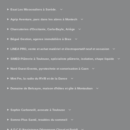
Esat Les Micocouliers à Sorède.
Agrip Aventure, parc dans les abres à Montech
Charcuteries d'Occitanie, Carla-Bayle, Ariège
Bégué Gestion, agence immobilière à Brax
LINEA PRO, vente et achat matériel et électroportatif neuf et occasion
SIMED Plâtrerie à Toulouse, spécialiste plâtrerie, isolation, chape liquide
Nord Ouest Events, pyrotechnie et sonorisation à Caen
Mint Fm, la radio du R'n'B et de la Dance
Domaine de Belcayre, maison d'hôtes et gîte à Montauban
Sophie Carboneill, avocate à Toulouse
Somno Plus Santé, troubles du sommeil
A.D.C.F (Assistance Dépannage Chaud et Froid)