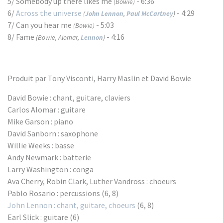
5/ Somebody up there likes me
- 6:36
(Bowie)
6/
Across the universe
- 4:29
(
John Lennon
,
Paul McCartney
)
7/ Can you hear me
- 5:03
(Bowie)
8/ Fame
- 4:16
(Bowie, Alomar,
Lennon
)
Produit par Tony Visconti, Harry Maslin et David Bowie
David Bowie : chant, guitare, claviers
Carlos Alomar : guitare
Mike Garson : piano
David Sanborn : saxophone
Willie Weeks : basse
Andy Newmark : batterie
Larry Washington : conga
Ava Cherry, Robin Clark, Luther Vandross : choeurs
Pablo Rosario : percussions (6, 8)
John Lennon : chant, guitare, choeurs
(6, 8)
Earl Slick : guitare (6)