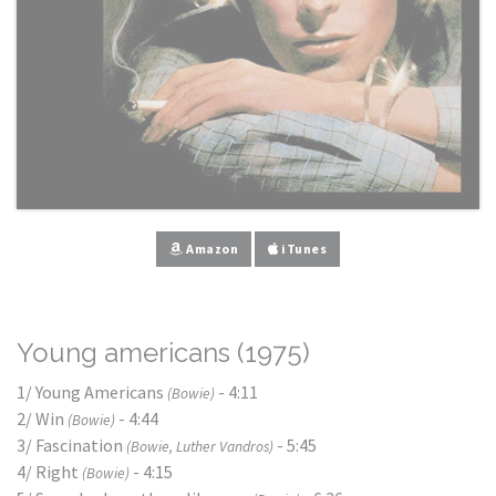
Amazon
iTunes
Young americans (1975)
1/ Young Americans
- 4:11
(Bowie)
2/ Win
- 4:44
(Bowie)
3/ Fascination
- 5:45
(Bowie, Luther Vandros)
4/ Right
- 4:15
(Bowie)