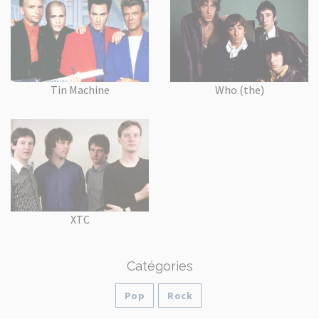
Tin Machine
Who (the)
XTC
Catégories
Pop
Rock