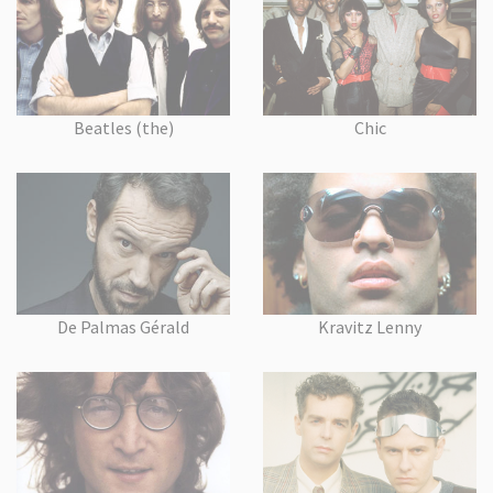
Beatles (the)
Chic
De Palmas Gérald
Kravitz Lenny