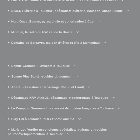
LINEA PRO, vente et achat matériel et électroportatif neuf et occasion
SIMED Plâtrerie à Toulouse, spécialiste plâtrerie, isolation, chape liquide
Nord Ouest Events, pyrotechnie et sonorisation à Caen
Mint Fm, la radio du R'n'B et de la Dance
Domaine de Belcayre, maison d'hôtes et gîte à Montauban
Sophie Carboneill, avocate à Toulouse
Somno Plus Santé, troubles du sommeil
A.D.C.F (Assistance Dépannage Chaud et Froid)
Dépannage KRM Auto 31, dépannage et remorquage à Toulouse
Le Comptoir Gourmand, restaurant de cuisine française à Toulouse
Play Hifi à Toulouse, hi-fi et home cinéma
Marie-Lou Verdier psychologue spécialiste autisme et troubles
neurodéveloppementaux à Toulouse