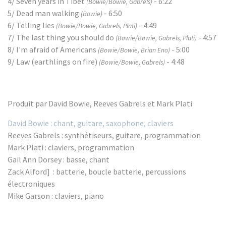
4/ Seven years in Tibet
- 6:22
(Bowie/Bowie, Gabrels)
5/ Dead man walking
- 6:50
(Bowie)
6/ Telling lies
- 4:49
(Bowie/Bowie, Gabrels, Plati)
7/ The last thing you should do
- 4:57
(Bowie/Bowie, Gabrels, Plati)
8/ I'm afraid of Americans
- 5:00
(Bowie/Bowie, Brian Eno)
9/ Law (earthlings on fire)
- 4:48
(Bowie/Bowie, Gabrels)
Produit par David Bowie, Reeves Gabrels et Mark Plati
David Bowie : chant, guitare, saxophone, claviers
Reeves Gabrels : synthétiseurs, guitare, programmation
Mark Plati : claviers, programmation
Gail Ann Dorsey : basse, chant
Zack Alford] : batterie, boucle batterie, percussions
électroniques
Mike Garson : claviers, piano