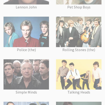
Lennon John
Pet Shop Boys
Police (the)
Rolling Stones (the)
Simple Minds
Talking Heads