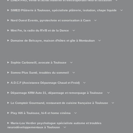
LINEA PRO, vente et achat matériel et électroportatif neuf et occasion
SIMED Plâtrerie à Toulouse, spécialiste plâtrerie, isolation, chape liquide
Nord Ouest Events, pyrotechnie et sonorisation à Caen
Mint Fm, la radio du R'n'B et de la Dance
Domaine de Belcayre, maison d'hôtes et gîte à Montauban
Sophie Carboneill, avocate à Toulouse
Somno Plus Santé, troubles du sommeil
A.D.C.F (Assistance Dépannage Chaud et Froid)
Dépannage KRM Auto 31, dépannage et remorquage à Toulouse
Le Comptoir Gourmand, restaurant de cuisine française à Toulouse
Play Hifi à Toulouse, hi-fi et home cinéma
Marie-Lou Verdier psychologue spécialiste autisme et troubles
neurodéveloppementaux à Toulouse