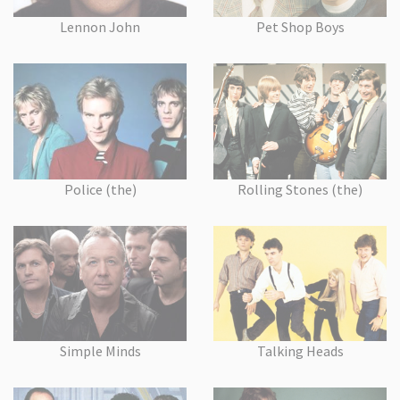
Lennon John
Pet Shop Boys
Police (the)
Rolling Stones (the)
Simple Minds
Talking Heads