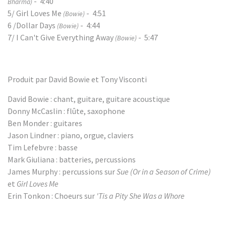
- 4:40
Bharma)
5/ Girl Loves Me
- 4:51
(Bowie)
6 /Dollar Days
- 4:44
(Bowie)
7/ I Can't Give Everything Away
- 5:47
(Bowie)
Produit par David Bowie et Tony Visconti
David Bowie : chant, guitare, guitare acoustique
Donny McCaslin : flûte, saxophone
Ben Monder : guitares
Jason Lindner : piano, orgue, claviers
Tim Lefebvre : basse
Mark Giuliana : batteries, percussions
James Murphy : percussions sur
Sue (Or in a Season of Crime)
et
Girl Loves Me
Erin Tonkon : Choeurs sur
'Tis a Pity She Was a Whore