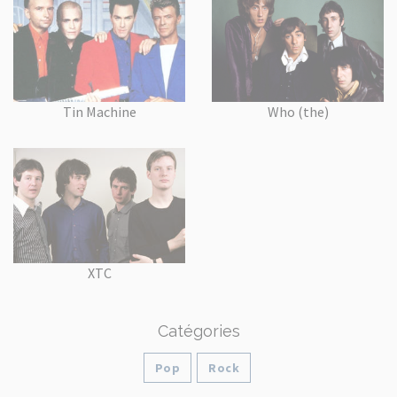
Tin Machine
Who (the)
XTC
Catégories
Pop
Rock