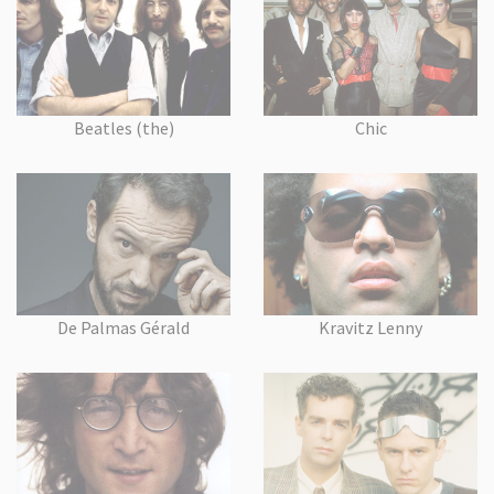
Beatles (the)
Chic
De Palmas Gérald
Kravitz Lenny