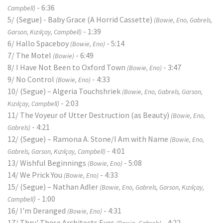
- 6:36
Campbell)
5/ (Segue) - Baby Grace (A Horrid Cassette)
(Bowie, Eno, Gabrels,
- 1:39
Garson, Kızılçay, Campbell)
6/ Hallo Spaceboy
- 5:14
(Bowie, Eno)
7/ The Motel
- 6:49
(Bowie)
8/ I Have Not Been to Oxford Town
- 3:47
(Bowie, Eno)
9/ No Control
- 4:33
(Bowie, Eno)
10/ (Segue) – Algeria Touchshriek
(Bowie, Eno, Gabrels, Garson,
- 2:03
Kızılçay, Campbell)
11/ The Voyeur of Utter Destruction (as Beauty)
(Bowie, Eno,
- 4:21
Gabrels)
12/ (Segue) – Ramona A. Stone/I Am with Name
(Bowie, Eno,
- 4:01
Gabrels, Garson, Kızılçay, Campbell)
13/ Wishful Beginnings
- 5:08
(Bowie, Eno)
14/ We Prick You
- 4:33
(Bowie, Eno)
15/ (Segue) – Nathan Adler
(Bowie, Eno, Gabrels, Garson, Kızılçay,
)
- 1:00
Campbell
16/ I'm Deranged
- 4:31
(Bowie, Eno)
17/ Thru' These Architects Eyes
- 4:22