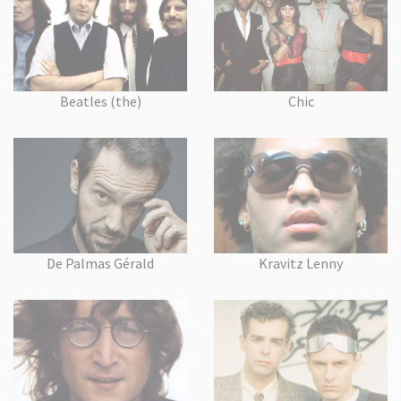
Beatles (the)
Chic
De Palmas Gérald
Kravitz Lenny