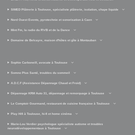
SIMED Plâtrerie à Toulouse, spécialiste plâtrerie, isolation, chape liquide
Nord Ouest Events, pyrotechnie et sonorisation à Caen
Mint Fm, la radio du R'n'B et de la Dance
Domaine de Belcayre, maison d'hôtes et gîte à Montauban
Sophie Carboneill, avocate à Toulouse
Somno Plus Santé, troubles du sommeil
A.D.C.F (Assistance Dépannage Chaud et Froid)
Dépannage KRM Auto 31, dépannage et remorquage à Toulouse
Le Comptoir Gourmand, restaurant de cuisine française à Toulouse
Play Hifi à Toulouse, hi-fi et home cinéma
Marie-Lou Verdier psychologue spécialiste autisme et troubles
neurodéveloppementaux à Toulouse