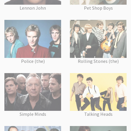
Lennon John
Pet Shop Boys
Police (the)
Rolling Stones (the)
Simple Minds
Talking Heads