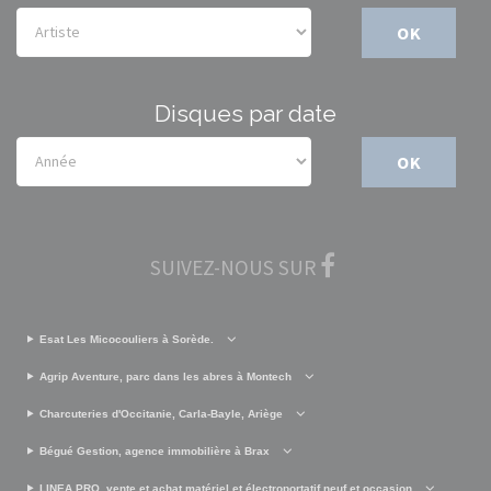
OK
Disques par date
OK
SUIVEZ-NOUS SUR
Esat Les Micocouliers à Sorède.
Agrip Aventure, parc dans les abres à Montech
Charcuteries d'Occitanie, Carla-Bayle, Ariège
Bégué Gestion, agence immobilière à Brax
LINEA PRO, vente et achat matériel et électroportatif neuf et occasion