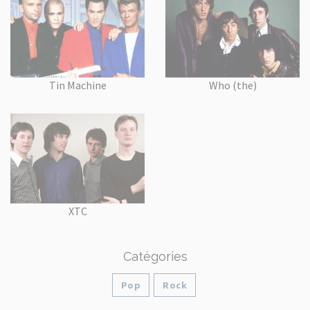
Tin Machine
Who (the)
XTC
Catégories
Pop
Rock