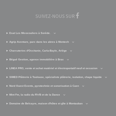
SUIVEZ-NOUS SUR
Esat Les Micocouliers à Sorède.
Agrip Aventure, parc dans les abres à Montech
Charcuteries d'Occitanie, Carla-Bayle, Ariège
Bégué Gestion, agence immobilière à Brax
LINEA PRO, vente et achat matériel et électroportatif neuf et occasion
SIMED Plâtrerie à Toulouse, spécialiste plâtrerie, isolation, chape liquide
Nord Ouest Events, pyrotechnie et sonorisation à Caen
Mint Fm, la radio du R'n'B et de la Dance
Domaine de Belcayre, maison d'hôtes et gîte à Montauban