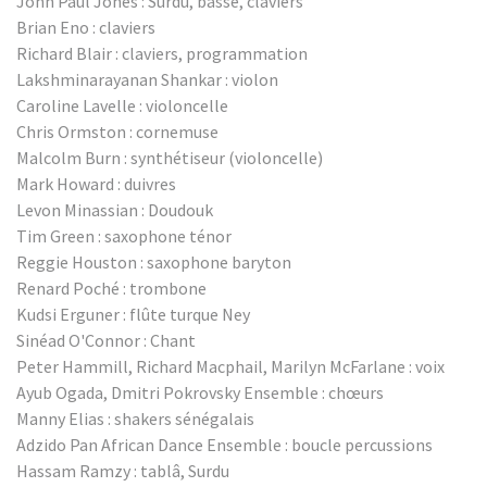
John Paul Jones : Surdu, basse, claviers
Brian Eno : claviers
Richard Blair : claviers, programmation
Lakshminarayanan Shankar : violon
Caroline Lavelle : violoncelle
Chris Ormston : cornemuse
Malcolm Burn : synthétiseur (violoncelle)
Mark Howard : duivres
Levon Minassian : Doudouk
Tim Green : saxophone ténor
Reggie Houston : saxophone baryton
Renard Poché : trombone
Kudsi Erguner : flûte turque Ney
Sinéad O'Connor : Chant
Peter Hammill, Richard Macphail, Marilyn McFarlane : voix
Ayub Ogada, Dmitri Pokrovsky Ensemble : chœurs
Manny Elias : shakers sénégalais
Adzido Pan African Dance Ensemble : boucle percussions
Hassam Ramzy : tablâ, Surdu