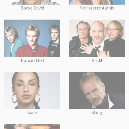
Bowie David
Morissette Alanis
Police (the)
R.E.M
Sade
Sting