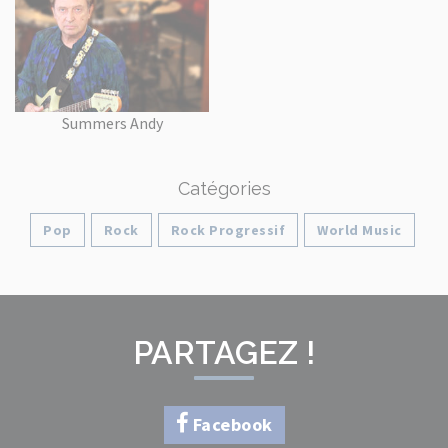
Summers Andy
Catégories
Pop
Rock
Rock Progressif
World Music
PARTAGEZ !
Facebook