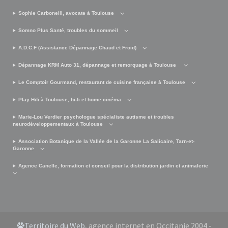
Sophie Carboneill, avocate à Toulouse
Somno Plus Santé, troubles du sommeil
A.D.C.F (Assistance Dépannage Chaud et Froid)
Dépannage KRM Auto 31, dépannage et remorquage à Toulouse
Le Comptoir Gourmand, restaurant de cuisine française à Toulouse
Play Hifi à Toulouse, hi-fi et home cinéma
Marie-Lou Verdier psychologue spécialiste autisme et troubles
neurodéveloppementaux à Toulouse
Association Botanique de la Vallée de la Garonne La Salicaire, Tarn-et-
Garonne
Agence Canelle, formation et conseil pour la distribution jardin et animalerie
Territoire du Web
, agence internet en Occitanie 2004 -