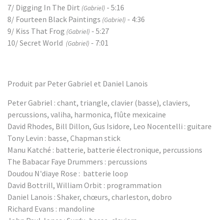
7/ Digging In The Dirt
- 5:16
(Gabriel)
8/ Fourteen Black Paintings
- 4:36
(Gabriel)
9/ Kiss That Frog
- 5:27
(Gabriel)
10/ Secret World
- 7:01
(Gabriel)
Produit par Peter Gabriel et Daniel Lanois
Peter Gabriel : chant, triangle, clavier (basse), claviers,
percussions, valiha, harmonica, flûte mexicaine
David Rhodes, Bill Dillon, Gus Isidore, Leo Nocentelli : guitare
Tony Levin : basse, Chapman stick
Manu Katché : batterie, batterie électronique, percussions
The Babacar Faye Drummers : percussions
Doudou N'diaye Rose : batterie loop
David Bottrill, William Orbit : programmation
Daniel Lanois : Shaker, chœurs, charleston, dobro
Richard Evans : mandoline