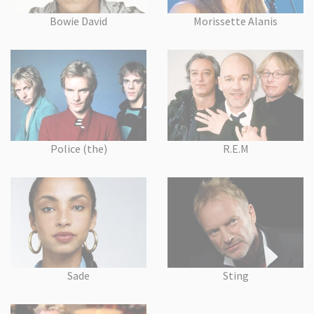
Bowie David
Morissette Alanis
Police (the)
R.E.M
Sade
Sting