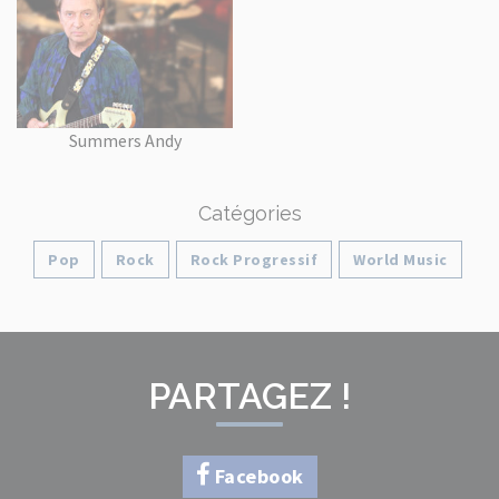
Summers Andy
Catégories
Pop
Rock
Rock Progressif
World Music
PARTAGEZ !
Facebook