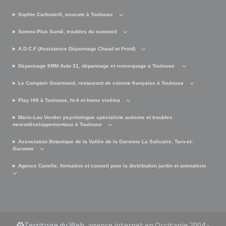
Sophie Carboneill, avocate à Toulouse
Somno Plus Santé, troubles du sommeil
A.D.C.F (Assistance Dépannage Chaud et Froid)
Dépannage KRM Auto 31, dépannage et remorquage à Toulouse
Le Comptoir Gourmand, restaurant de cuisine française à Toulouse
Play Hifi à Toulouse, hi-fi et home cinéma
Marie-Lou Verdier psychologue spécialiste autisme et troubles
neurodéveloppementaux à Toulouse
Association Botanique de la Vallée de la Garonne La Salicaire, Tarn-et-
Garonne
Agence Canelle, formation et conseil pour la distribution jardin et animalerie
Territoire du Web
, agence internet en Occitanie 2004 -