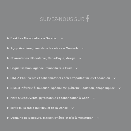
SUIVEZ-NOUS SUR
Esat Les Micocouliers à Sorède.
Agrip Aventure, parc dans les abres à Montech
Charcuteries d'Occitanie, Carla-Bayle, Ariège
Bégué Gestion, agence immobilière à Brax
LINEA PRO, vente et achat matériel et électroportatif neuf et occasion
SIMED Plâtrerie à Toulouse, spécialiste plâtrerie, isolation, chape liquide
Nord Ouest Events, pyrotechnie et sonorisation à Caen
Mint Fm, la radio du R'n'B et de la Dance
Domaine de Belcayre, maison d'hôtes et gîte à Montauban