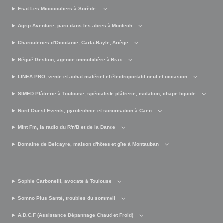
Esat Les Micocouliers à Sorède.
Agrip Aventure, parc dans les abres à Montech
Charcuteries d'Occitanie, Carla-Bayle, Ariège
Bégué Gestion, agence immobilière à Brax
LINEA PRO, vente et achat matériel et électroportatif neuf et occasion
SIMED Plâtrerie à Toulouse, spécialiste plâtrerie, isolation, chape liquide
Nord Ouest Events, pyrotechnie et sonorisation à Caen
Mint Fm, la radio du R'n'B et de la Dance
Domaine de Belcayre, maison d'hôtes et gîte à Montauban
Sophie Carboneill, avocate à Toulouse
Somno Plus Santé, troubles du sommeil
A.D.C.F (Assistance Dépannage Chaud et Froid)