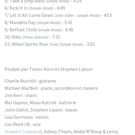
5/ Take a Step Back
- 4:24
(Simple Minds)
6/ Kick It In
- 6:09
(Simple Minds)
7/ Let It All Come Down
- 4:53
(John Giblin - Simple Minds)
8/ Mandela Day
- 5:41
(Simple Minds)
9/ Belfast Child
- 6:45
(Simple Minds)
10/ Biko
- 7:31
(
Peter Gabriel
)
11/ When Spirits Rise
- 2:01
(Trad./Simple Minds)
Produit par Trevor Horn et Stephen Lipson
Charlie Burchill : guitares
Michael MacNeil : piano, accordéon et claviers
Jim Kerr : chant
Mel Gaynor, Manu Katché : batterie
John Giblin, Stephen Lipson : basse
Lisa Germano : violon
Lou Reed (4) : voix
Stewart Copeland
, Sidney Thiam, Abdul M’Boup & Leroy