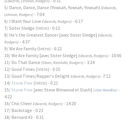
- 0:31
(Edwards, Lehman, Rodgers)
5/ Dance, Dance, Dance (Yowsah, Yowsah, Yowsah)
(Edwards,
- 7:04
Lehman, Rodgers)
6/ I Want Your Love
- 6:17
Edwards, Rodgers)
7/ Sister Sledge (Intro) - 0:12
8/ He's the Greatest Dancer [avec Sister Sledge]
Edwards,
- 4:37
Rodgers)
9/ We Are Family (Intro) - 0:22
10/ We Are Family [avec Sister Sledge]
- 10:06
Edwards, Rodgers)
11/ Do That Dance
- 3:24
(Oliver, Ramtulla, Rodgers)
12/ Good Times (Intro) - 0:15
13/ Good Times/Rapper's Delight
- 7:12
Edwards, Rodgers)
14/
Stone Free
(Intro) - 0:21
15/
Stone Free
[avec Steve Winwood et Slash]
-
(
Jimi Hendrix
)
4:22
16/ Chic Cheer
- 14:20
Edwards, Rodgers)
17/ Backstage - 0:23
18/ Bernard #2 - 0:31