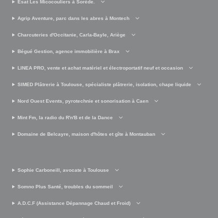
Esat Les Micocouliers à Sorède.
Agrip Aventure, parc dans les abres à Montech
Charcuteries d'Occitanie, Carla-Bayle, Ariège
Bégué Gestion, agence immobilière à Brax
LINEA PRO, vente et achat matériel et électroportatif neuf et occasion
SIMED Plâtrerie à Toulouse, spécialiste plâtrerie, isolation, chape liquide
Nord Ouest Events, pyrotechnie et sonorisation à Caen
Mint Fm, la radio du R'n'B et de la Dance
Domaine de Belcayre, maison d'hôtes et gîte à Montauban
Sophie Carboneill, avocate à Toulouse
Somno Plus Santé, troubles du sommeil
A.D.C.F (Assistance Dépannage Chaud et Froid)