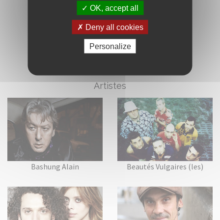
OK, accept all
Deny all cookies
Personalize
VOIR AUSSI
Artistes
Bashung Alain
Beautés Vulgaires (les)