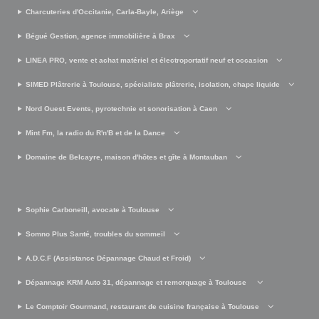
Charcuteries d'Occitanie, Carla-Bayle, Ariège
Bégué Gestion, agence immobilière à Brax
LINEA PRO, vente et achat matériel et électroportatif neuf et occasion
SIMED Plâtrerie à Toulouse, spécialiste plâtrerie, isolation, chape liquide
Nord Ouest Events, pyrotechnie et sonorisation à Caen
Mint Fm, la radio du R'n'B et de la Dance
Domaine de Belcayre, maison d'hôtes et gîte à Montauban
Sophie Carboneill, avocate à Toulouse
Somno Plus Santé, troubles du sommeil
A.D.C.F (Assistance Dépannage Chaud et Froid)
Dépannage KRM Auto 31, dépannage et remorquage à Toulouse
Le Comptoir Gourmand, restaurant de cuisine française à Toulouse