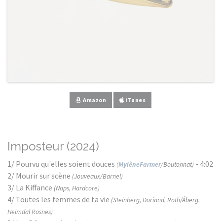
Amazon
iTunes
Imposteur (2024)
1/ Pourvu qu'elles soient douces
- 4:02
(
MylèneFarmer
/Boutonnat)
2/ Mourir sur scène
(Jouveaux/Barnel)
3/ La Kiffance
(Naps, Hardcore)
4/ Toutes les femmes de ta vie
(Steinberg, Doriand, Roth/Åberg,
Heimdal Rösnes)