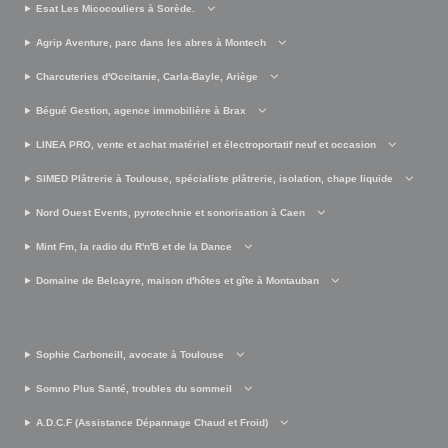
Esat Les Micocouliers à Sorède.
Agrip Aventure, parc dans les abres à Montech
Charcuteries d'Occitanie, Carla-Bayle, Ariège
Bégué Gestion, agence immobilière à Brax
LINEA PRO, vente et achat matériel et électroportatif neuf et occasion
SIMED Plâtrerie à Toulouse, spécialiste plâtrerie, isolation, chape liquide
Nord Ouest Events, pyrotechnie et sonorisation à Caen
Mint Fm, la radio du R'n'B et de la Dance
Domaine de Belcayre, maison d'hôtes et gîte à Montauban
Sophie Carboneill, avocate à Toulouse
Somno Plus Santé, troubles du sommeil
A.D.C.F (Assistance Dépannage Chaud et Froid)