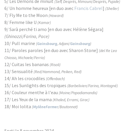
5/ Les Démons de minuit
(Seff, Després, Mimouni/Després, Pujade)
6/ Un homme heureux [en duo avec
Francis Cabrel
]
(Sheller)
7/ Fly Me to the Moon
(Howard)
8/ Femme like U
(Kamar)
9/ Sarà perché ti amo [en duo avec Hélène Ségara]
(Ghinazzi/Farina, Pace)
10/ Pull marine
(
Gainsbourg
, Adjani/
Gainsbourg
)
11/ Paroles paroles [en duo avec Sharon Stone]
(del Re Leo
Chiosso, Michaele/Ferrio)
12/ Cuitas les bananas
(Risoli)
13/ Sensualité
(Red/Hammond, Peiken, Red)
14/ Ah les crocodiles
(Offenbach)
15/ Les Sunlights des tropiques
(Barbelivien/Farina, Montagné)
16/ Couleur menthe à l'eau
(Moine/Papadiamandis)
17/ Les Yeux de la mama
(Khaled, Errami, Girac)
18/ Moi lolita
(
MylèneFarmer
/Boutonnat)
Sorti le 8 novembre 2024