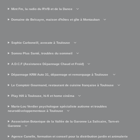
Mint Fm, la radio du R'n'B et de la Dance
Domaine de Belcayre, maison d'hôtes et gîte à Montauban
Sophie Carboneill, avocate à Toulouse
Somno Plus Santé, troubles du sommeil
A.D.C.F (Assistance Dépannage Chaud et Froid)
Dépannage KRM Auto 31, dépannage et remorquage à Toulouse
Le Comptoir Gourmand, restaurant de cuisine française à Toulouse
Play Hifi à Toulouse, hi-fi et home cinéma
Marie-Lou Verdier psychologue spécialiste autisme et troubles
neurodéveloppementaux à Toulouse
Association Botanique de la Vallée de la Garonne La Salicaire, Tarn-et-
Garonne
Agence Canelle, formation et conseil pour la distribution jardin et animalerie