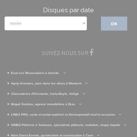
Disques par date
OK
SUIVEZ-NOUS SUR
Esat Les Micocouliers à Sorède.
Agrip Aventure, parc dans les abres à Montech
Charcuteries d'Occitanie, Carla-Bayle, Ariège
Bégué Gestion, agence immobilière à Brax
LINEA PRO, vente et achat matériel et électroportatif neuf et occasion
SIMED Plâtrerie à Toulouse, spécialiste plâtrerie, isolation, chape liquide
Nord Ouest Events, pyrotechnie et sonorisation à Caen