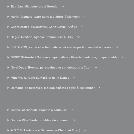
Esat Les Micocouliers à Sorède.
Agrip Aventure, parc dans les abres à Montech
Charcuteries d'Occitanie, Carla-Bayle, Ariège
Bégué Gestion, agence immobilière à Brax
LINEA PRO, vente et achat matériel et électroportatif neuf et occasion
SIMED Plâtrerie à Toulouse, spécialiste plâtrerie, isolation, chape liquide
Nord Ouest Events, pyrotechnie et sonorisation à Caen
Mint Fm, la radio du R'n'B et de la Dance
Domaine de Belcayre, maison d'hôtes et gîte à Montauban
Sophie Carboneill, avocate à Toulouse
Somno Plus Santé, troubles du sommeil
A.D.C.F (Assistance Dépannage Chaud et Froid)