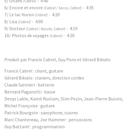
5/ Gitans
- 4:40
(Cabrel)
6/ Encore et encore
- 4:35
(Cabrel / Secco, Cabrel)
7/ Le lac Huron
- 4:20
(Cabrel)
8/ Lisa
- 4:00
(Cabrel)
9/ Docteur
- 4:19
(Cabrel / Bucolo, Cabrel)
10/ Photos de voyages
- 4:20
(Cabrel)
Produit par Francis Cabrel, Guy Pons et Gérard Bikialo
Francis Cabrel : chant, guitare
Gérard Bikialo : claviers, direction cordes
Claude Salmieri : batterie
Bernard Paganotti : basse
Denys Lable, Kamil Rustam, Slim Pezin, Jean-Pierre Bucolo,
Michel Françoise : guitare
Patrick Bourgoin : saxophone, cuivres
Marc Chantereau, Joe Hammer : percussions
Guy Battarel : programmation