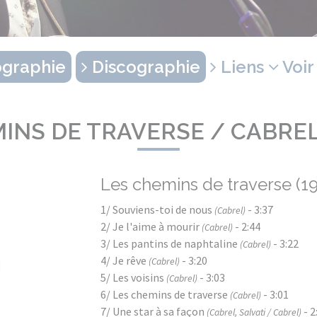
graphie
Discographie
Liens
Voir
INS DE TRAVERSE / CABRE
Les chemins de traverse (1
1/ Souviens-toi de nous
- 3:37
(Cabrel)
2/ Je l'aime à mourir
- 2:44
(Cabrel)
3/ Les pantins de naphtaline
- 3:22
(Cabrel)
4/ Je rêve
- 3:20
(Cabrel)
5/ Les voisins
- 3:03
(Cabrel)
6/ Les chemins de traverse
- 3:01
(Cabrel)
7/ Une star à sa façon
- 2
(Cabrel, Salvati / Cabrel)