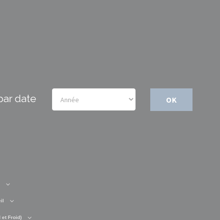
par date
OK
il
et Froid)