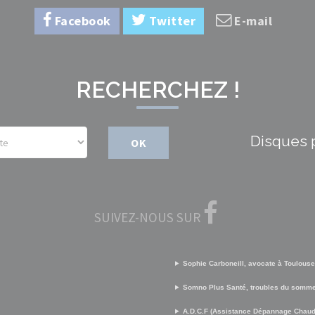
Facebook
Twitter
E-mail
RECHERCHEZ !
Disques 
OK
SUIVEZ-NOUS SUR
Sophie Carboneill, avocate à Toulouse
Somno Plus Santé, troubles du somme
A.D.C.F (Assistance Dépannage Chaud 