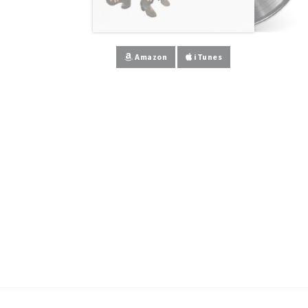
Amazon
iTunes