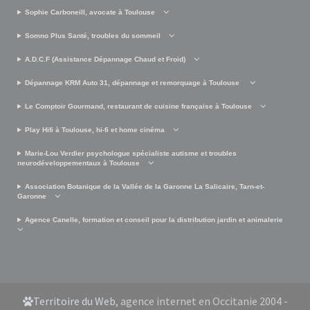
Sophie Carboneill, avocate à Toulouse
Somno Plus Santé, troubles du sommeil
A.D.C.F (Assistance Dépannage Chaud et Froid)
Dépannage KRM Auto 31, dépannage et remorquage à Toulouse
Le Comptoir Gourmand, restaurant de cuisine française à Toulouse
Play Hifi à Toulouse, hi-fi et home cinéma
Marie-Lou Verdier psychologue spécialiste autisme et troubles
neurodéveloppementaux à Toulouse
Association Botanique de la Vallée de la Garonne La Salicaire, Tarn-et-
Garonne
Agence Canelle, formation et conseil pour la distribution jardin et animalerie
Territoire du Web
, agence internet en Occitanie 2004 -