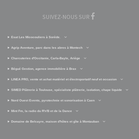
SUIVEZ-NOUS SUR
Esat Les Micocouliers à Sorède.
Agrip Aventure, parc dans les abres à Montech
Charcuteries d'Occitanie, Carla-Bayle, Ariège
Bégué Gestion, agence immobilière à Brax
LINEA PRO, vente et achat matériel et électroportatif neuf et occasion
SIMED Plâtrerie à Toulouse, spécialiste plâtrerie, isolation, chape liquide
Nord Ouest Events, pyrotechnie et sonorisation à Caen
Mint Fm, la radio du R'n'B et de la Dance
Domaine de Belcayre, maison d'hôtes et gîte à Montauban