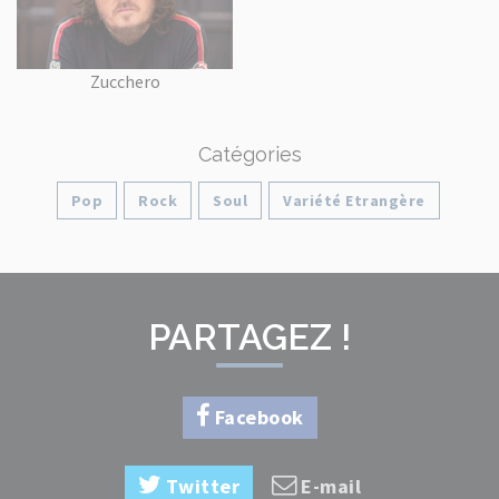
Zucchero
Catégories
Pop
Rock
Soul
Variété Etrangère
PARTAGEZ !
Facebook
Twitter
E-mail