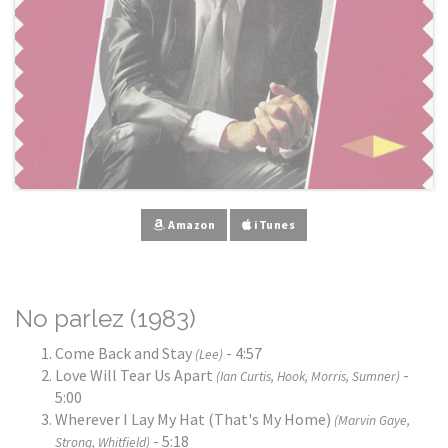
Amazon
iTunes
No parlez (1983)
Come Back and Stay
- 4:57
(Lee)
Love Will Tear Us Apart
-
(Ian Curtis, Hook, Morris, Sumner)
5:00
Wherever I Lay My Hat (That's My Home)
(Marvin Gaye,
- 5:18
Strong, Whitfield)