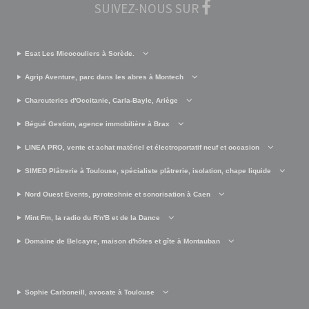
SUIVEZ-NOUS SUR
Esat Les Micocouliers à Sorède.
Agrip Aventure, parc dans les abres à Montech
Charcuteries d'Occitanie, Carla-Bayle, Ariège
Bégué Gestion, agence immobilière à Brax
LINEA PRO, vente et achat matériel et électroportatif neuf et occasion
SIMED Plâtrerie à Toulouse, spécialiste plâtrerie, isolation, chape liquide
Nord Ouest Events, pyrotechnie et sonorisation à Caen
Mint Fm, la radio du R'n'B et de la Dance
Domaine de Belcayre, maison d'hôtes et gîte à Montauban
Sophie Carboneill, avocate à Toulouse