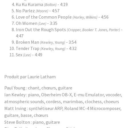
Ku Ku Kurama
- 4:19
(Bolton)
No Parlez
- 4:57
(Moore)
Love of the Common People
- 4:56
(Hurley, Wilkins)
Oh Women
- 3:35
(Lee)
Iron Out the Rough Spots
-
(Cropper, Booker T. Jones, Porter)
4:47
Broken Man
- 3:54
(Kewley, Young)
Tender Trap
- 4:32
(Kewley, Young)
Sex
- 4:49
(Lee)
Produit par Laurie Latham
Paul Young : chant, chœurs, guitare
Ian Kewley : piano, Oberheim OB-X, E-mu Emulator, vocoder,
atmospheric sounds, cordess, marimbas, clochess, choeurs
Matt Irving : synthétiseur ARP, Roland MC-4 Microcomposer,
guitare, basse, chœurs
Steve Bolton : piano, guitare