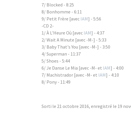
7/ Blocked - 8:25
8/ Bonhomme - 6:11
9/ Petit Frère [avec
IAM
] - 5:56
-CD 2-
1/ À L'Heure Où [avec
IAM
] - 4:37
2/ Wait A Minute [avec -M-] - 5:33
3/ Baby That's You [avec -M-] - 3:50
4/ Superman - 11:37
5/ Shoes - 5:44
6/ Je Danse Le Mia [avec -M- et
IAM
] - 4:00
7/ Machistrador [avec -M- et
IAM
] - 4:10
8/ Pony - 11:49
Sorti le 21 octobre 2016, enregistré le 19 no