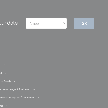
par date
OK
il
et Froid)
t remorquage à Toulouse
cuisine française à Toulouse
éma