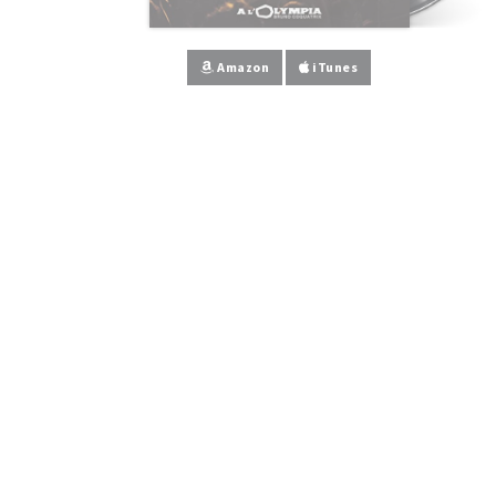
Amazon
iTunes