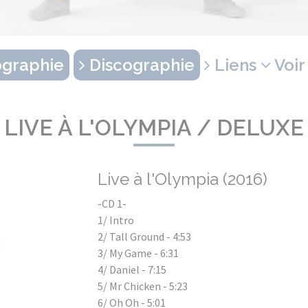
graphie
Discographie
Liens
Voir
LIVE À L'OLYMPIA / DELUXE
Live à l'Olympia (2016)
-CD 1-
1/ Intro
2/ Tall Ground - 4:53
3/ My Game - 6:31
4/ Daniel - 7:15
5/ Mr Chicken - 5:23
6/ Oh Oh - 5:01