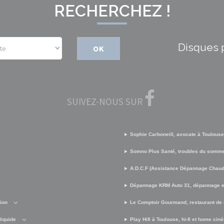
RECHERCHEZ !
Disques 
OK
SUIVEZ-NOUS SUR
Sophie Carboneill, avocate à Toulouse
Somno Plus Santé, troubles du somme
A.D.C.F (Assistance Dépannage Chaud 
Dépannage KRM Auto 31, dépannage e
sion
Le Comptoir Gourmand, restaurant de 
liquide
Play Hifi à Toulouse, hi-fi et home cin