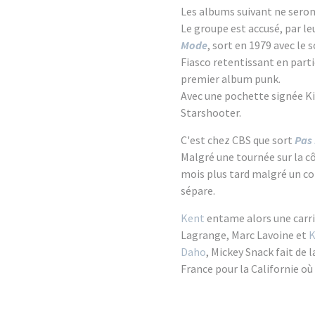
Les albums suivant ne seron
Le groupe est accusé, par leu
Mode
, sort en 1979 avec le 
Fiasco retentissant en part
premier album punk.
Avec une pochette signée Ki
Starshooter.
C'est chez CBS que sort
Pas
Malgré une tournée sur la cô
mois plus tard malgré un c
sépare.
Kent
entame alors une carriè
Lagrange, Marc Lavoine et
K
Daho
, Mickey Snack fait de 
France pour la Californie où