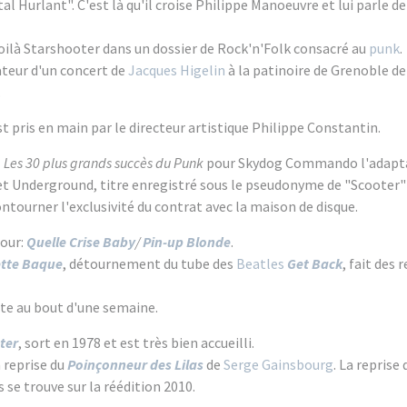
al Hurlant". C'est là qu'il croise Philippe Manoeuvre et lui parle d
oilà Starshooter dans un dossier de Rock'n'Folk consacré au
punk
.
ateur d'un concert de
Jacques Higelin
à la patinoire de Grenoble 
.
t pris en main par le directeur artistique Philippe Constantin.
l
Les 30 plus grands succès du Punk
pour Skydog Commando l'adapt
vet Underground, titre enregistré sous le pseudonyme de "Scooter" 
tourner l'exclusivité du contrat avec la maison de disque.
jour:
Quelle Crise Baby
/
Pin-up Blonde
.
tte Baque
, détournement du tube des
Beatles
Get Back
, fait des
ente au bout d'une semaine.
ter
, sort en 1978 et est très bien accueilli.
a reprise du
Poinçonneur des Lilas
de
Serge Gainsbourg
. La reprise
 se trouve sur la réédition 2010.