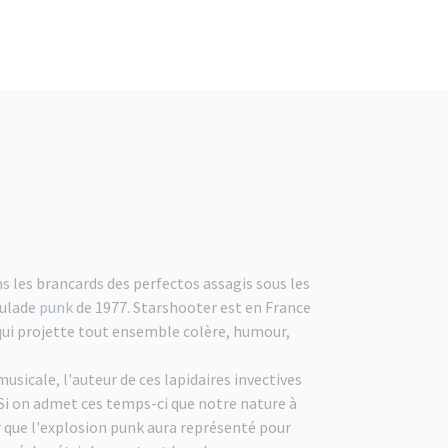
ns les brancards des perfectos assagis sous les
culade
punk
de 1977. Starshooter est en France
qui projette tout ensemble colère, humour,
usicale, l'auteur de ces lapidaires invectives
Si on admet ces temps-ci que notre nature à
r que l'explosion punk aura représenté pour