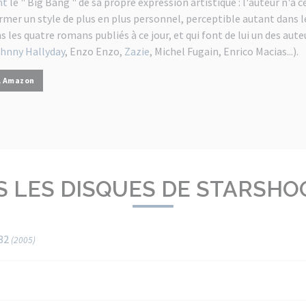
nt
le " Big Bang " de sa propre expression artistique : l'auteur n'a 
irmer un style de plus en plus personnel, perceptible autant dans 
s les quatre romans publiés à ce jour, et qui font de lui un des aute
hnny Hallyday
, Enzo Enzo,
Zazie
, Michel Fugain, Enrico Macias...).
Amazon
S LES DISQUES DE STARSHO
/82
(2005)