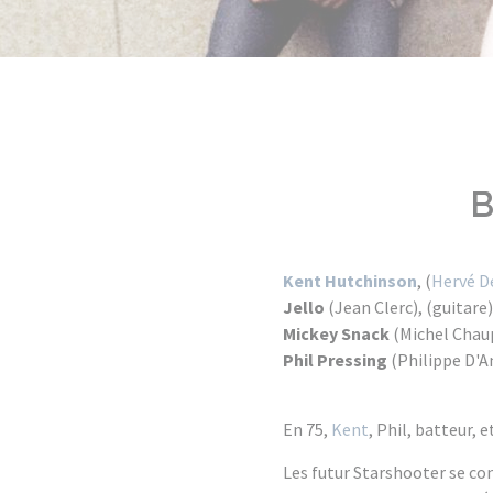
B
Kent Hutchinson
, (
Hervé D
Jello
(Jean Clerc), (guitare) 
Mickey Snack
(Michel Chaupi
Phil Pressing
(Philippe D'An
En 75,
Kent
, Phil, batteur,
Les futur Starshooter se con