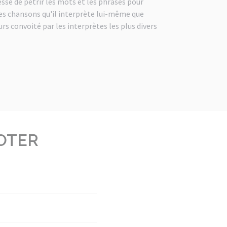
cessé de pétrir les mots et les phrases pour
les chansons qu'il interprète lui-même que
urs convoité par les interprètes les plus divers
OTER