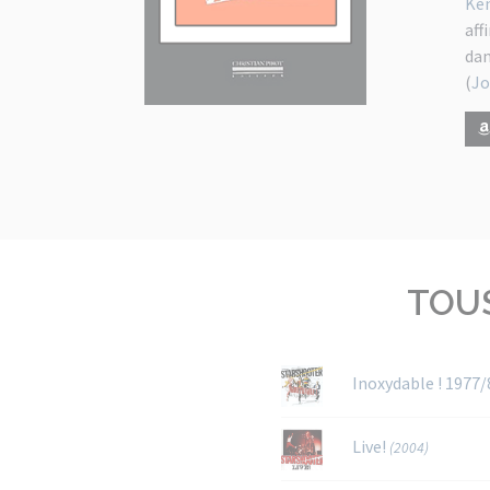
Ke
aff
dan
(
Jo
TOU
Inoxydable ! 1977
Live!
(2004)