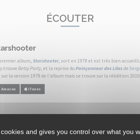
ÉCOUTER
tarshooter
premier album,
Starshooter
, sort en 1978 et est très bien accueilli.
y trouve
Betsy Party
, et la reprise du
Poinçonneur des Lilas
de
Serg
 sur la version 1978 de l'album mais se trouve sur la réédition 2010
Amazon
iTunes
 cookies and gives you control over what you w