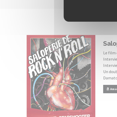
Salo
Le film 
Intervi
Intervie
Un doub
Damato,
Ama