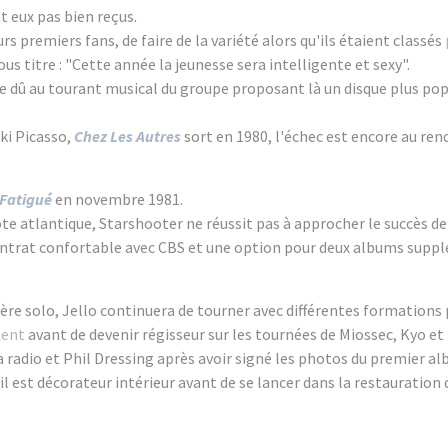
t eux pas bien reçus.
rs premiers fans, de faire de la variété alors qu'ils étaient classés
sous titre : "Cette année la jeunesse sera intelligente et sexy".
ie dû au tourant musical du groupe proposant là un disque plus po
ki Picasso,
Chez Les Autres
sort en 1980, l'échec est encore au ren
 Fatigué
en novembre 1981.
te atlantique, Starshooter ne réussit pas à approcher le succès d
ontrat confortable avec CBS et une option pour deux albums supp
re solo, Jello continuera de tourner avec différentes formations p
ent
avant de devenir régisseur sur les tournées de Miossec, Kyo e
la radio et Phil Dressing après avoir signé les photos du premier a
 il est décorateur intérieur avant de se lancer dans la restauration