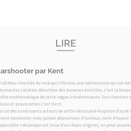
LIRE
tarshooter par Kent
fraîcheur révoltée du rock qui s'ébroue, une adolescence qui rue da
onnantes calvities désertées des bananes érectiles, c'est la bous
crête emblématique de cette vague irrévérencieuse. Son chanteur 
ision et provocation c'est
Kent
.
est un des tonitruants acteurs de cette nécessaire éruption d'acné m
vent insolentes mais jamais dépourvues d'humour, voire d'espoir. 
mpeccable mécanique est issue d'un chaos originel, on peut assure