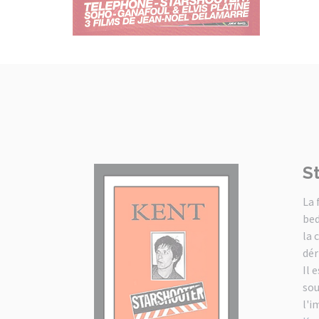
S
La 
bed
la 
dér
Il 
sou
l'i