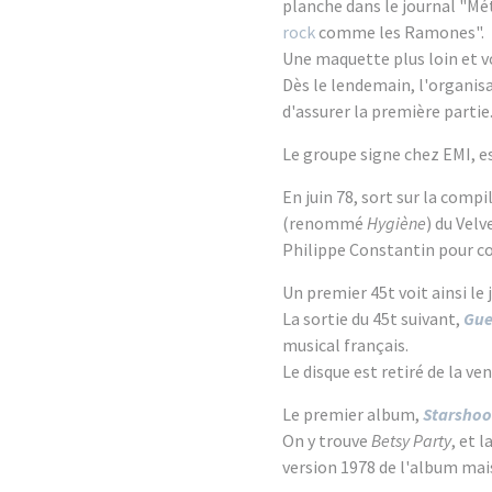
planche dans le journal "Mét
rock
comme les Ramones".
Une maquette plus loin et v
Dès le lendemain, l'organis
d'assurer la première partie
Le groupe signe chez EMI, es
En juin 78, sort sur la compi
(renommé
Hygiène
) du Vel
Philippe Constantin pour con
Un premier 45t voit ainsi le 
La sortie du 45t suivant,
Gue
musical français.
Le disque est retiré de la v
Le premier album,
Starshoo
On y trouve
Betsy Party
, et l
version 1978 de l'album mais