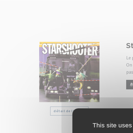
S
Le 
On 
pas
détail de l'album
This site uses