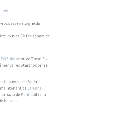
punk
.
p-rock assez éloigné du
dez-vous et EMI se sépare de
e
Téléphone
ou de Trust. Six
lémentaires Starshooter se
uis jouera avec Valérie
t maintenant de
Etienne
lbum solo de
Kent
quitte la
 de bateaux.