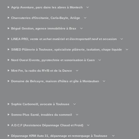
Agrip Aventure, parc dans les abres à Montech
Charcuteries d'Occitanie, Carla-Bayle, Ariège
Bégué Gestion, agence immobilière à Brax
LINEA PRO, vente et achat matériel et électroportatif neuf et occasion
SIMED Plâtrerie à Toulouse, spécialiste plâtrerie, isolation, chape liquide
Nord Ouest Events, pyrotechnie et sonorisation à Caen
Mint Fm, la radio du R'n'B et de la Dance
Domaine de Belcayre, maison d'hôtes et gîte à Montauban
Sophie Carboneill, avocate à Toulouse
Somno Plus Santé, troubles du sommeil
A.D.C.F (Assistance Dépannage Chaud et Froid)
Dépannage KRM Auto 31, dépannage et remorquage à Toulouse