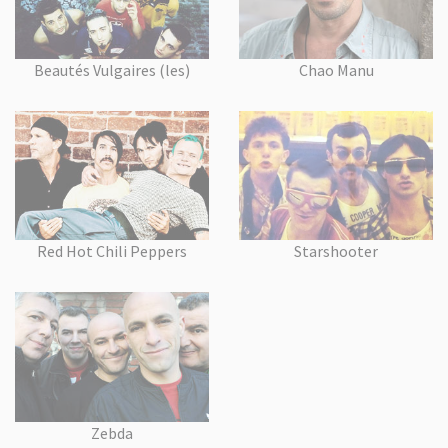
Beautés Vulgaires (les)
Chao Manu
Red Hot Chili Peppers
Starshooter
Zebda