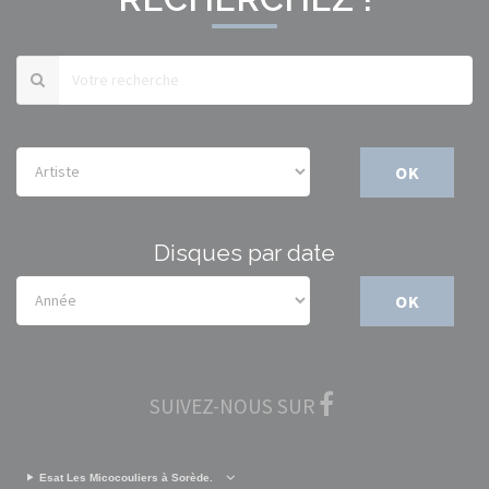
OK
Disques par date
OK
SUIVEZ-NOUS SUR
Esat Les Micocouliers à Sorède.