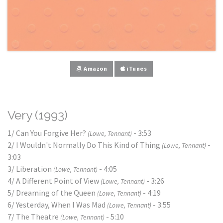
Amazon
iTunes
Very (1993)
1/ Can You Forgive Her?
- 3:53
(Lowe, Tennant)
2/ I Wouldn't Normally Do This Kind of Thing
-
(Lowe, Tennant)
3:03
3/ Liberation
- 4:05
(Lowe, Tennant)
4/ A Different Point of View
- 3:26
(Lowe, Tennant)
5/ Dreaming of the Queen
- 4:19
(Lowe, Tennant)
6/ Yesterday, When I Was Mad
- 3:55
(Lowe, Tennant)
7/ The Theatre
- 5:10
(Lowe, Tennant)