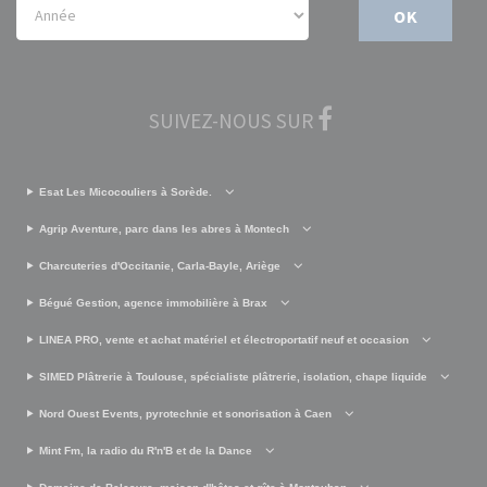
OK
SUIVEZ-NOUS SUR
Esat Les Micocouliers à Sorède.
Agrip Aventure, parc dans les abres à Montech
Charcuteries d'Occitanie, Carla-Bayle, Ariège
Bégué Gestion, agence immobilière à Brax
LINEA PRO, vente et achat matériel et électroportatif neuf et occasion
SIMED Plâtrerie à Toulouse, spécialiste plâtrerie, isolation, chape liquide
Nord Ouest Events, pyrotechnie et sonorisation à Caen
Mint Fm, la radio du R'n'B et de la Dance