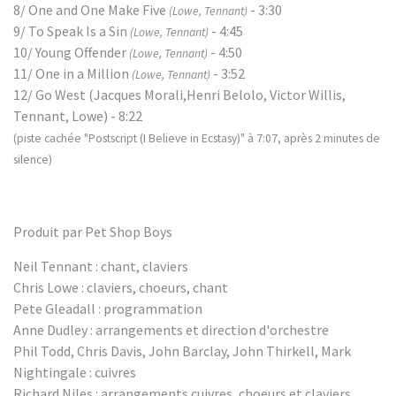
8/ One and One Make Five
- 3:30
(Lowe, Tennant)
9/ To Speak Is a Sin
- 4:45
(Lowe, Tennant)
10/ Young Offender
- 4:50
(Lowe, Tennant)
11/ One in a Million
- 3:52
(Lowe, Tennant)
12/ Go West (Jacques Morali,Henri Belolo, Victor Willis,
Tennant, Lowe) - 8:22
(piste cachée "Postscript (I Believe in Ecstasy)" à 7:07, après 2 minutes de
silence)
Produit par Pet Shop Boys
Neil Tennant : chant, claviers
Chris Lowe : claviers, choeurs, chant
Pete Gleadall : programmation
Anne Dudley : arrangements et direction d'orchestre
Phil Todd, Chris Davis, John Barclay, John Thirkell, Mark
Nightingale : cuivres
Richard Niles : arrangements cuivres, choeurs et claviers