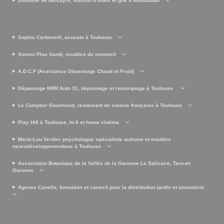
Domaine de Belcayre, maison d'hôtes et gîte à Montauban
Sophie Carboneill, avocate à Toulouse
Somno Plus Santé, troubles du sommeil
A.D.C.F (Assistance Dépannage Chaud et Froid)
Dépannage KRM Auto 31, dépannage et remorquage à Toulouse
Le Comptoir Gourmand, restaurant de cuisine française à Toulouse
Play Hifi à Toulouse, hi-fi et home cinéma
Marie-Lou Verdier psychologue spécialiste autisme et troubles
neurodéveloppementaux à Toulouse
Association Botanique de la Vallée de la Garonne La Salicaire, Tarn-et-
Garonne
Agence Canelle, formation et conseil pour la distribution jardin et animalerie