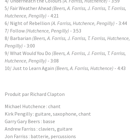
4/ Underneath the Colours
(A. Farriss, Hutchence)
- 3:59
5/ Fair Weather Ahead
(Beers, A. Farriss, J. Farriss, T. Farriss,
Hutchence, Pengilly)
- 4:21
6/ Night of Rebellion
(A. Farriss, Hutchence, Pengilly)
- 3:44
7/ Follow
(Hutchence, Pengilly)
- 3:53
8/ Barbarian
(Beers, A. Farriss, J. Farriss, T. Farriss, Hutchence,
Pengilly)
- 3:00
9/ What Would You Do
(Beers, A. Farriss, J. Farriss, T. Farriss,
Hutchence, Pengilly)
- 3:08
10/ Just to Learn Again
(Beers, A. Farriss, Hutchence)
- 4:43
Produit par Richard Clapton
Michael Hutchence : chant
Kirk Pengilly : guitare, saxophone, chant
Garry Gary Beers : basse
Andrew Farriss : claviers, guitare
Jon Farriss : batterie, percussions