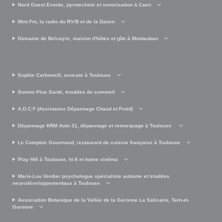
Nord Ouest Events, pyrotechnie et sonorisation à Caen
Mint Fm, la radio du R'n'B et de la Dance
Domaine de Belcayre, maison d'hôtes et gîte à Montauban
Sophie Carboneill, avocate à Toulouse
Somno Plus Santé, troubles du sommeil
A.D.C.F (Assistance Dépannage Chaud et Froid)
Dépannage KRM Auto 31, dépannage et remorquage à Toulouse
Le Comptoir Gourmand, restaurant de cuisine française à Toulouse
Play Hifi à Toulouse, hi-fi et home cinéma
Marie-Lou Verdier psychologue spécialiste autisme et troubles
neurodéveloppementaux à Toulouse
Association Botanique de la Vallée de la Garonne La Salicaire, Tarn-et-
Garonne