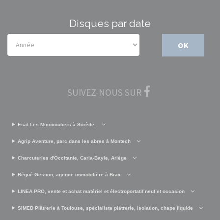
Disques par date
OK
SUIVEZ-NOUS SUR
Esat Les Micocouliers à Sorède.
Agrip Aventure, parc dans les abres à Montech
Charcuteries d'Occitanie, Carla-Bayle, Ariège
Bégué Gestion, agence immobilière à Brax
LINEA PRO, vente et achat matériel et électroportatif neuf et occasion
SIMED Plâtrerie à Toulouse, spécialiste plâtrerie, isolation, chape liquide