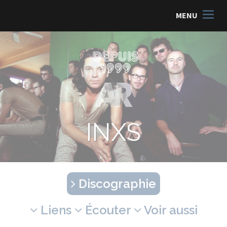
MENU
INXS
Discographie
Liens
Écouter
Voir aussi