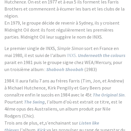
Hutchence. On est en 1977 et à eux 5 ils forment les Farris
Brothers et commencent à écumer les bars et les clubs de la
région.
En 1979, le groupe décide de revenir à Sydney, ils y croisent
Midnight Oil dont ils font régulièrement les premières
parties. Midnight Oil leur suggère le nom de INXS.
Le premier single de INXS,
Simple Simon
sort en France en
mai 1980, il est suivi de l'album
INXS
.
Underneath the colours
parait en 1981 puis le groupe signe chez WEA/Mercury, pour
un troisième album :
Shabooh Shoobah
(1983)
1984. Il aura fallu 7 ans au frères Farris (Tim, Jon, et Andrew)
à Michael Hutchence, Kirk Pengilly et Gary Beers pour
connaître enfin le succès en 1984 avec le 45t
The Original Sin
.
Pourtant
The Swing
, l'album d'où est extrait ce titre, est le
4éme opus des Australiens, un album produit par Nile
Rodgers (Chic).
Trois ans de plus, et,s'enchainant sur
Listen like
thieves
l'album
Kick
va les propulser au rang de superstar du