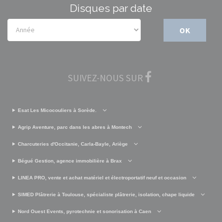
Disques par date
OK
SUIVEZ-NOUS SUR
Esat Les Micocouliers à Sorède.
Agrip Aventure, parc dans les abres à Montech
Charcuteries d'Occitanie, Carla-Bayle, Ariège
Bégué Gestion, agence immobilière à Brax
LINEA PRO, vente et achat matériel et électroportatif neuf et occasion
SIMED Plâtrerie à Toulouse, spécialiste plâtrerie, isolation, chape liquide
Nord Ouest Events, pyrotechnie et sonorisation à Caen