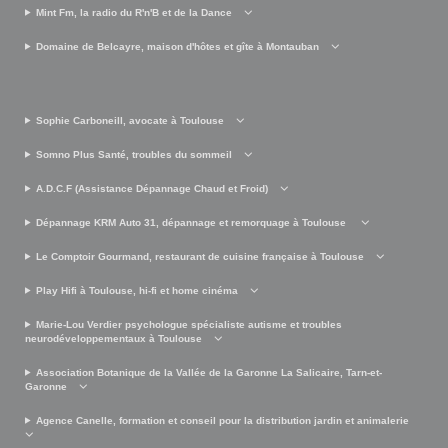
Mint Fm, la radio du R'n'B et de la Dance
Domaine de Belcayre, maison d'hôtes et gîte à Montauban
Sophie Carboneill, avocate à Toulouse
Somno Plus Santé, troubles du sommeil
A.D.C.F (Assistance Dépannage Chaud et Froid)
Dépannage KRM Auto 31, dépannage et remorquage à Toulouse
Le Comptoir Gourmand, restaurant de cuisine française à Toulouse
Play Hifi à Toulouse, hi-fi et home cinéma
Marie-Lou Verdier psychologue spécialiste autisme et troubles
neurodéveloppementaux à Toulouse
Association Botanique de la Vallée de la Garonne La Salicaire, Tarn-et-
Garonne
Agence Canelle, formation et conseil pour la distribution jardin et animalerie