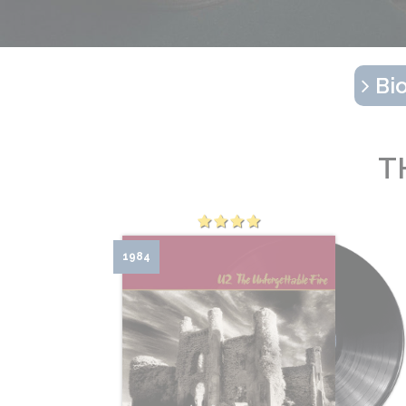
Bio
T
1984