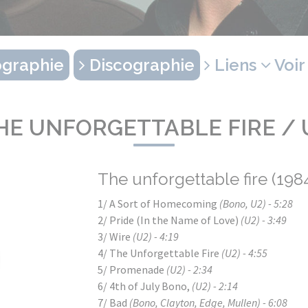
graphie
Discographie
Liens
Voir
HE UNFORGETTABLE FIRE / 
The unforgettable fire (198
1/ A Sort of Homecoming
(Bono, U2) - 5:28
2/ Pride (In the Name of Love)
(U2) - 3:49
3/ Wire
(U2) - 4:19
4/ The Unforgettable Fire
(U2) - 4:55
5/ Promenade
(U2) - 2:34
6/ 4th of July Bono,
(U2) - 2:14
7/ Bad
(Bono, Clayton, Edge, Mullen) - 6:08