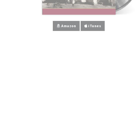
Amazon
iTunes