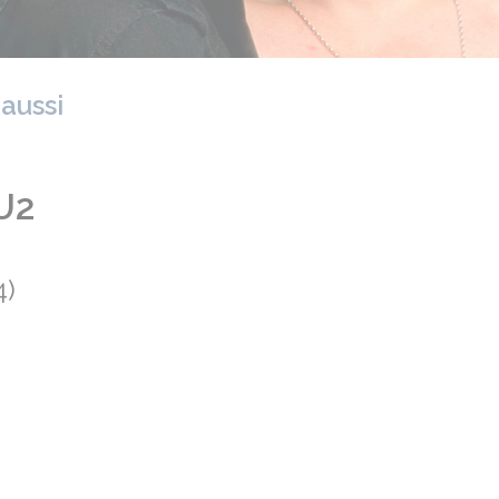
 aussi
U2
4)