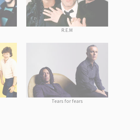
R.E.M
Tears for fears