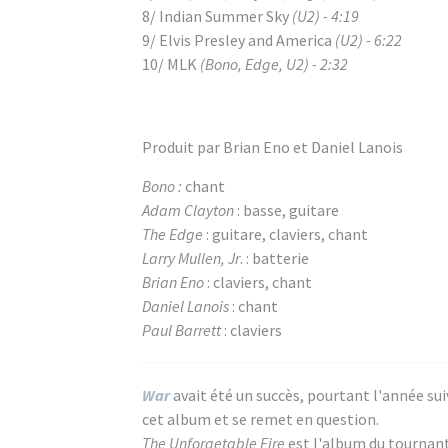
8/ Indian Summer Sky
(U2) - 4:19
9/ Elvis Presley and America
(U2) - 6:22
10/ MLK
(Bono, Edge, U2) - 2:32
Produit par Brian Eno et Daniel Lanois
Bono :
chant
Adam Clayton
: basse, guitare
The Edge
: guitare, claviers, chant
Larry Mullen, Jr
. : batterie
Brian Eno
: claviers, chant
Daniel Lanois
: chant
Paul Barrett
: claviers
War
avait été un succès, pourtant l'année sui
cet album et se remet en question.
The Unforgetable Fire
est l'album du tournant