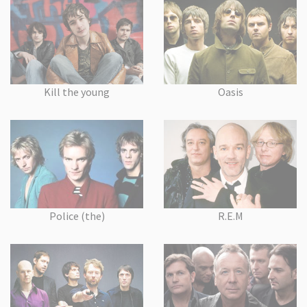
Kill the young
Oasis
Police (the)
R.E.M