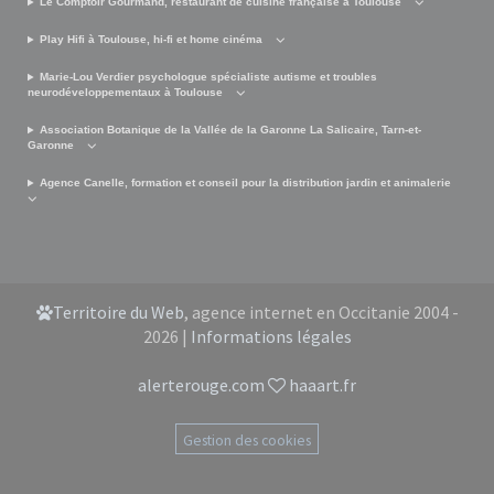
Le Comptoir Gourmand, restaurant de cuisine française à Toulouse
Play Hifi à Toulouse, hi-fi et home cinéma
Marie-Lou Verdier psychologue spécialiste autisme et troubles
neurodéveloppementaux à Toulouse
Association Botanique de la Vallée de la Garonne La Salicaire, Tarn-et-
Garonne
Agence Canelle, formation et conseil pour la distribution jardin et animalerie
Territoire du Web
, agence internet en Occitanie 2004 -
2026 |
Informations légales
alerterouge.com
haaart.fr
Gestion des cookies