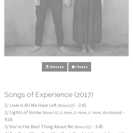
Amazon
iTunes
Songs of Experience (2017)
1/ Love Is All We Have Left
)
- 2:41
(Bono/U2
2/ Lights of Home
-
(Bono/U2, A. Haim, D. Haim, E. Haim, Rechtshaid)
4:16
3/ You're the Best Thing About Me
)
- 3:45
(Bono/U2