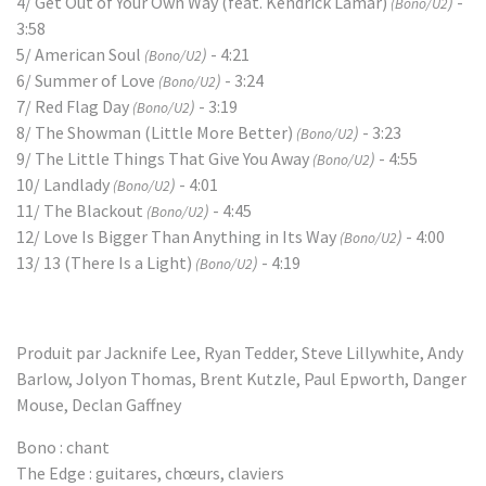
4/ Get Out of Your Own Way (feat. Kendrick Lamar)
)
-
(Bono/U2
3:58
5/ American Soul
)
- 4:21
(Bono/U2
6/ Summer of Love
)
- 3:24
(Bono/U2
7/ Red Flag Day
)
- 3:19
(Bono/U2
8/ The Showman (Little More Better)
)
- 3:23
(Bono/U2
9/ The Little Things That Give You Away
)
- 4:55
(Bono/U2
10/ Landlady
)
- 4:01
(Bono/U2
11/ The Blackout
)
- 4:45
(Bono/U2
12/ Love Is Bigger Than Anything in Its Way
)
- 4:00
(Bono/U2
13/ 13 (There Is a Light)
)
- 4:19
(Bono/U2
Produit par Jacknife Lee, Ryan Tedder, Steve Lillywhite, Andy
Barlow, Jolyon Thomas, Brent Kutzle, Paul Epworth, Danger
Mouse, Declan Gaffney
Bono : chant
The Edge : guitares, chœurs, claviers