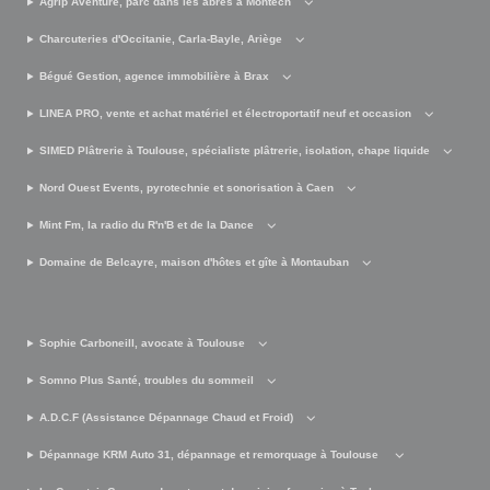
Agrip Aventure, parc dans les abres à Montech
Charcuteries d'Occitanie, Carla-Bayle, Ariège
Bégué Gestion, agence immobilière à Brax
LINEA PRO, vente et achat matériel et électroportatif neuf et occasion
SIMED Plâtrerie à Toulouse, spécialiste plâtrerie, isolation, chape liquide
Nord Ouest Events, pyrotechnie et sonorisation à Caen
Mint Fm, la radio du R'n'B et de la Dance
Domaine de Belcayre, maison d'hôtes et gîte à Montauban
Sophie Carboneill, avocate à Toulouse
Somno Plus Santé, troubles du sommeil
A.D.C.F (Assistance Dépannage Chaud et Froid)
Dépannage KRM Auto 31, dépannage et remorquage à Toulouse