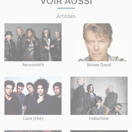
VOIR AUSSI
Artistes
Aerosmith
Bowie David
Cure (the)
Indochine