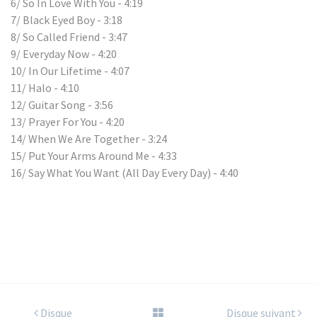
6/ So In Love With You - 4:19
7/ Black Eyed Boy - 3:18
8/ So Called Friend - 3:47
9/ Everyday Now - 4:20
10/ In Our Lifetime - 4:07
11/ Halo - 4:10
12/ Guitar Song - 3:56
13/ Prayer For You - 4:20
14/ When We Are Together - 3:24
15/ Put Your Arms Around Me - 4:33
16/ Say What You Want (All Day Every Day) - 4:40
Disque
Disque suivant