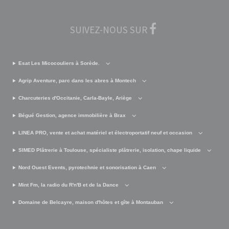
SUIVEZ-NOUS SUR
Esat Les Micocouliers à Sorède.
Agrip Aventure, parc dans les abres à Montech
Charcuteries d'Occitanie, Carla-Bayle, Ariège
Bégué Gestion, agence immobilière à Brax
LINEA PRO, vente et achat matériel et électroportatif neuf et occasion
SIMED Plâtrerie à Toulouse, spécialiste plâtrerie, isolation, chape liquide
Nord Ouest Events, pyrotechnie et sonorisation à Caen
Mint Fm, la radio du R'n'B et de la Dance
Domaine de Belcayre, maison d'hôtes et gîte à Montauban