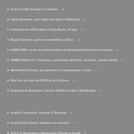
Esat Les Micocouliers à Sorède.
Agrip Aventure, parc dans les abres à Montech
Charcuteries d'Occitanie, Carla-Bayle, Ariège
Bégué Gestion, agence immobilière à Brax
LINEA PRO, vente et achat matériel et électroportatif neuf et occasion
SIMED Plâtrerie à Toulouse, spécialiste plâtrerie, isolation, chape liquide
Nord Ouest Events, pyrotechnie et sonorisation à Caen
Mint Fm, la radio du R'n'B et de la Dance
Domaine de Belcayre, maison d'hôtes et gîte à Montauban
Sophie Carboneill, avocate à Toulouse
Somno Plus Santé, troubles du sommeil
A.D.C.F (Assistance Dépannage Chaud et Froid)