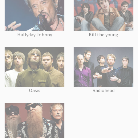
Hallyday Johnny
Kill the young
Oasis
Radiohead