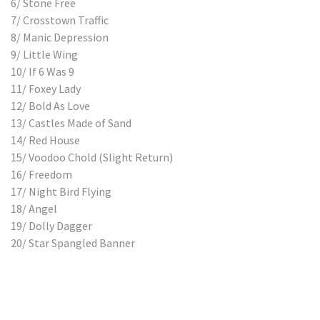
6/ Stone Free
7/ Crosstown Traffic
8/ Manic Depression
9/ Little Wing
10/ If 6 Was 9
11/ Foxey Lady
12/ Bold As Love
13/ Castles Made of Sand
14/ Red House
15/ Voodoo Chold (Slight Return)
16/ Freedom
17/ Night Bird Flying
18/ Angel
19/ Dolly Dagger
20/ Star Spangled Banner