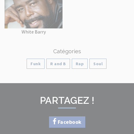
White Barry
Catégories
Funk
R and B
Rap
Soul
PARTAGEZ !
Facebook