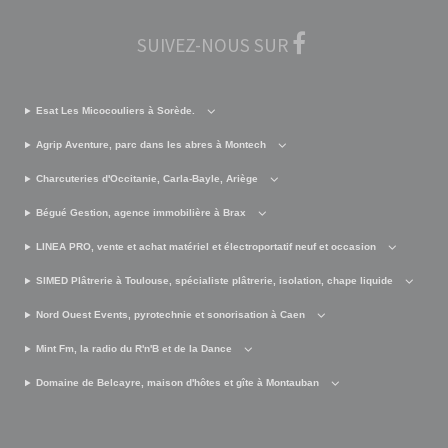
SUIVEZ-NOUS SUR
Esat Les Micocouliers à Sorède.
Agrip Aventure, parc dans les abres à Montech
Charcuteries d'Occitanie, Carla-Bayle, Ariège
Bégué Gestion, agence immobilière à Brax
LINEA PRO, vente et achat matériel et électroportatif neuf et occasion
SIMED Plâtrerie à Toulouse, spécialiste plâtrerie, isolation, chape liquide
Nord Ouest Events, pyrotechnie et sonorisation à Caen
Mint Fm, la radio du R'n'B et de la Dance
Domaine de Belcayre, maison d'hôtes et gîte à Montauban