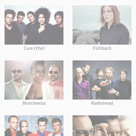
Cure (the)
Fishbach
Morcheeba
Radiohead