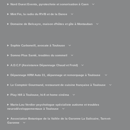
Nord Ouest Events, pyrotechnie et sonorisation à Caen
Mint Fm, la radio du R'n'B et de la Dance
Domaine de Belcayre, maison d'hôtes et gîte à Montauban
Sophie Carboneill, avocate à Toulouse
Somno Plus Santé, troubles du sommeil
A.D.C.F (Assistance Dépannage Chaud et Froid)
Dépannage KRM Auto 31, dépannage et remorquage à Toulouse
Le Comptoir Gourmand, restaurant de cuisine française à Toulouse
Play Hifi à Toulouse, hi-fi et home cinéma
Marie-Lou Verdier psychologue spécialiste autisme et troubles
neurodéveloppementaux à Toulouse
Association Botanique de la Vallée de la Garonne La Salicaire, Tarn-et-
Garonne