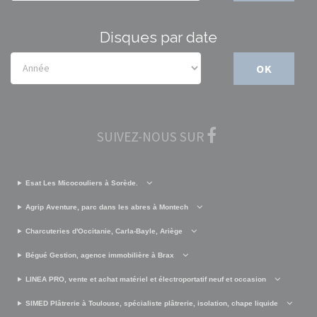
Disques par date
OK
SUIVEZ-NOUS SUR
Esat Les Micocouliers à Sorède.
Agrip Aventure, parc dans les abres à Montech
Charcuteries d'Occitanie, Carla-Bayle, Ariège
Bégué Gestion, agence immobilière à Brax
LINEA PRO, vente et achat matériel et électroportatif neuf et occasion
SIMED Plâtrerie à Toulouse, spécialiste plâtrerie, isolation, chape liquide