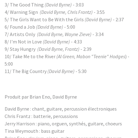
3/ The Good Thing
(David Byrne)
- 3:03
4/ Warning Sign
(David Byrne, Chris Frantz)
- 3:55
5/ The Girls Want to Be With the Girls
(David Byrne)
- 2:37
6/ Found a Job
(David Byrne)
- 5:00
7/ Artists Only
(David Byrne, Wayne Zieve)
- 3:34
8/ I'm Not in Love
(David Byrne)
- 4:33
9/ Stay Hungry
(David Byrne, Frantz)
- 2:39
10/ Take Me to the River
(Al Green, Mabon "Teenie" Hodges
) -
5:00
11/ The Big Country
(David Byrne)
- 5:30
Produit par Brian Eno, David Byrne
David Byrne : chant, guitare, percussion électroniques
Chris Frantz : batterie, percussions
Jerry Harrison : piano, orguen, synthés, guitare, choeurs
Tina Weymouth : bass guitar