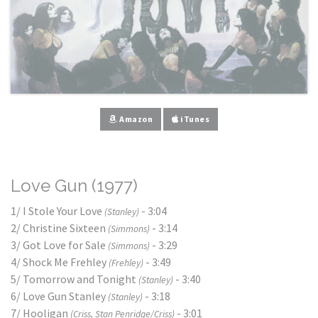
Amazon
iTunes
Love Gun (1977)
1/ I Stole Your Love
- 3:04
(Stanley)
2/ Christine Sixteen
- 3:14
(Simmons)
3/ Got Love for Sale
- 3:29
(Simmons)
4/ Shock Me Frehley
- 3:49
(Frehley)
5/ Tomorrow and Tonight
- 3:40
(Stanley)
6/ Love Gun Stanley
- 3:18
(Stanley)
7/ Hooligan
- 3:01
(Criss, Stan Penridge/Criss)