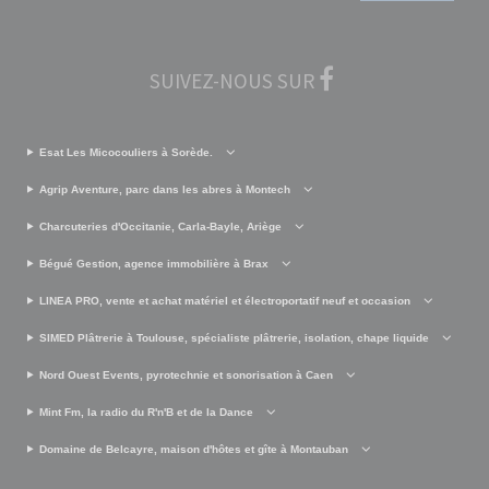
SUIVEZ-NOUS SUR
Esat Les Micocouliers à Sorède.
Agrip Aventure, parc dans les abres à Montech
Charcuteries d'Occitanie, Carla-Bayle, Ariège
Bégué Gestion, agence immobilière à Brax
LINEA PRO, vente et achat matériel et électroportatif neuf et occasion
SIMED Plâtrerie à Toulouse, spécialiste plâtrerie, isolation, chape liquide
Nord Ouest Events, pyrotechnie et sonorisation à Caen
Mint Fm, la radio du R'n'B et de la Dance
Domaine de Belcayre, maison d'hôtes et gîte à Montauban