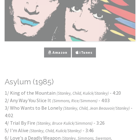
Amazon
iTunes
Asylum (1985)
1/ King of the Mountain
- 4:20
(Stanley, Child, Kulick/Stanley)
2/ Any Way You Slice It
- 4:03
(Simmons, Rice/Simmons)
3/ Who Wants to Be Lonely
-
(Stanley, Child, Jean Beauvoir/Stanley)
4:02
4/ Trial By Fire
- 3:26
(Stanley, Bruce Kulick/Simmons)
5/ I'm Alive
- 3:46
(Stanley, Child, Kulick/Stanley)
6/ Love's a Deadly Weapon
(Stanley, Simmons, Swenson,