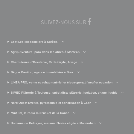
SUIVEZ-NOUS SUR
Esat Les Micocouliers à Sorède.
Agrip Aventure, parc dans les abres à Montech
Charcuteries d'Occitanie, Carla-Bayle, Ariège
Bégué Gestion, agence immobilière à Brax
LINEA PRO, vente et achat matériel et électroportatif neuf et occasion
SIMED Plâtrerie à Toulouse, spécialiste plâtrerie, isolation, chape liquide
Nord Ouest Events, pyrotechnie et sonorisation à Caen
Mint Fm, la radio du R'n'B et de la Dance
Domaine de Belcayre, maison d'hôtes et gîte à Montauban